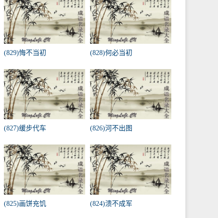
(829)悔不当初
(828)何必当初
(827)缓步代车
(826)河不出图
(825)画饼充饥
(824)溃不成军