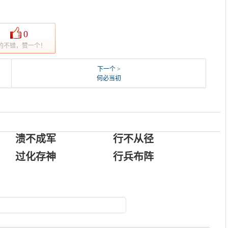
0
的不错，赞一个！
下一个 >
何必当初
溃不成军
行不从径
过化存神
行兵布阵