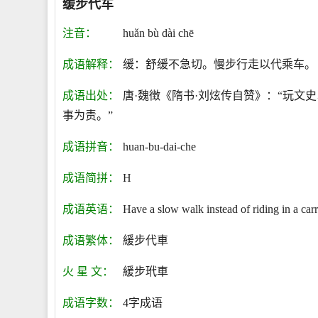
缓步代车
注音：
huǎn bù dài chē
成语解释：
缓：舒缓不急切。慢步行走以代乘车。
成语出处：
唐·魏徴《隋书·刘炫传自赞》：“玩
事为责。”
成语拼音：
huan-bu-dai-che
成语简拼：
H
成语英语：
Have a slow walk instead of riding in a car
成语繁体：
緩步代車
火 星 文：
緩步玳車
成语字数：
4字成语