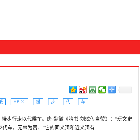
缓
HBDC
缓
步
代
车
缓不急切。慢步行走以代乘车。唐·魏徴《隋书·刘炫传自赞》：“玩文史
步代车，无事为责。”它的同义词和近义词有