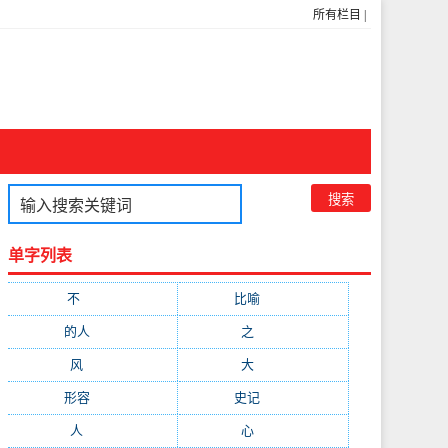
所有栏目
|
单字列表
不
(1048)
比喻
(633)
的人
(591)
之
(416)
风
(310)
大
(292)
形容
(281)
史记
(235)
人
(215)
心
(200)