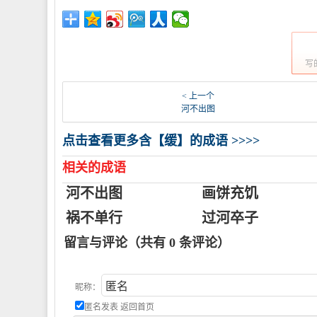
写
< 上一个
河不出图
点击查看更多含【缓】的成语 >>>>
相关的成语
河不出图
画饼充饥
祸不单行
过河卒子
留言与评论（共有
0
条评论）
昵称：
匿名发表
返回首页