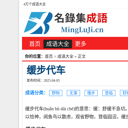
4万个成语大全
首页
成语大全
更多
你的位置：
首页
>
成语大全
» 正文
缓步代车
发布时间：2025-04-05
成语分类：
野物
无事
慢步
登临
舒
缓步代车(huǎn bù dài chē)的意思：缓：舒
以恰神，阅鱼鸟以散虑，观省野物，登临园沼，缓