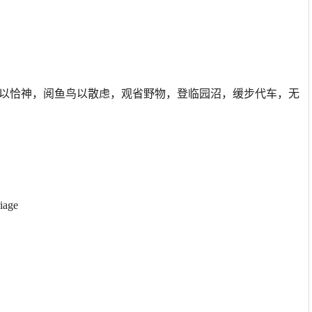
文史以恰神，阅鱼鸟以散虑，观省野物，登临园沼，缓步代车，无
riage