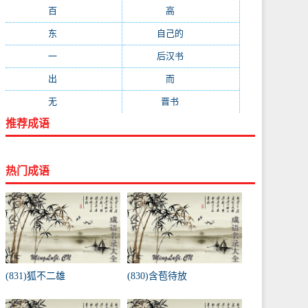
百
(199)
高
(190)
东
(186)
自己的
(181)
一
(181)
后汉书
(177)
出
(170)
而
(164)
无
(162)
晋书
(143)
推荐成语
热门成语
(831)狐不二雄
(830)含苞待放