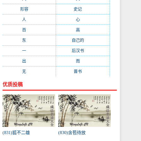
形容
(281)
史记
(235)
人
(215)
心
(200)
百
(199)
高
(190)
东
(186)
自己的
(181)
一
(181)
后汉书
(177)
出
(170)
而
(164)
无
(162)
晋书
(143)
优质投稿
(831)狐不二雄
(830)含苞待放