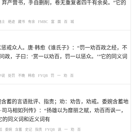
，弃产营书，手自删削，卷无重复者四千有余矣。”它的
逸士
绝迹
藏书
有余
FMBC
富
面
百
城
罚一个人以惩戒众人。唐·韩愈《谁氏子》：“罚一劝百政之经，不
问政，子曰：‘赏一以劝百，罚一以惩众。’”它的同义词
中说
处罚
不晚
韩愈
FYQB
罚
一
劝
百
思：讽：用委婉含蓄的言语批评、指责；劝：劝告，劝戒。委婉含蓄地
·司马相如列传》：“扬雄以为靡丽之赋，劝百而讽一，
它的同义词和近义词有
如
委婉
含蓄
史记
指责
FYQB
讽
一
劝
百