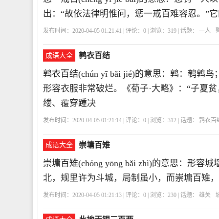
出：“故依法律明惟问，惩一戒百难容忍。”
发布时间：2020-04-05 01:21:41 | 评论：
0
| 浏览：
319
| 话题：
一人
鹑衣百结
成语大全
鹑衣百结(chún yī bǎi jié)的意思
形容衣服非常破烂。《荀子·大略》：“子夏贫
缕、覆穿踵决
发布时间：2020-04-05 01:21:14 | 评论：
0
| 浏览：
312
| 话题：
鹑衣百
决
CYBJ
鹑
衣
百
结
崇墉百雉
成语大全
崇墉百雉(chóng yōng bǎi zhì)的意
北，规里许为斗城，局制虽小，而崇墉百雉，
发布时间：2020-04-05 01:21:13 | 评论：
0
| 浏览：
230
| 话题：
雄关