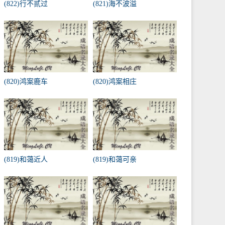
(822)行不贰过
(821)海不波溢
(820)鸿案鹿车
(820)鸿案相庄
(819)和蔼近人
(819)和蔼可亲