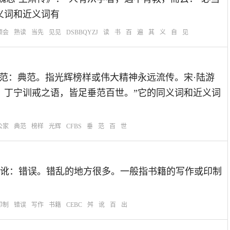
同义词和近义词有
领会
熟读
当先
见见
DSBBQYZJ
读
书
百
遍
其
义
自
见
：垂：流传。范：典范。指光辉榜样或伟大精神永远流传。宋·陆游
，丁宁训戒之语，皆足垂范百世。”它的同义词和近义词
公家
典范
榜样
光辉
CFBS
垂
范
百
世
：舛：错乱。讹：错误。错乱的地方很多。一般指书籍的写作或印制
印制
错误
写作
书籍
CEBC
舛
讹
百
出