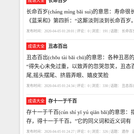
长命百岁
成语大全
长命百岁(cháng mìng bǎi suì)的
《蓝采和》第四折：“这厮淡则淡到长命百岁
发布时间：2020-04-05 01:28:01 | 评论：
0
| 浏览：
191
| 话题：
长命百
丑态百出
成语大全
丑态百出(chǒu tài bǎi chū)的意思
“得失心未免过重，以致弄的忽哭忽笑，丑态百
尾,摇头摆尾、挤眉弄眼、嬉皮笑脸
发布时间：2020-04-05 01:24:34 | 评论：
0
| 浏览：
330
| 话题：
丑态百
弄眼
嬉皮笑脸
CTBC
丑
态
百
出
存十一于千百
成语大全
存十一于千百(cún shí yī yú qiān b
存，得十一于千百。”它的同义词和近义词有
发布时间：2020-04-05 01:24:27 | 评论：
0
| 浏览：
326
| 话题：
遗存