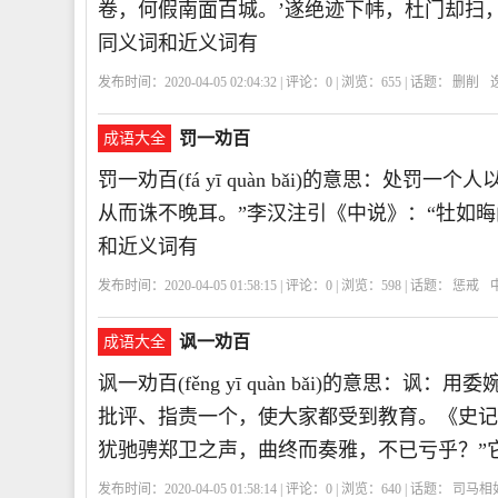
卷，何假南面百城。’遂绝迹下帏，杜门却扫
同义词和近义词有
发布时间：2020-04-05 02:04:32 | 评论：
0
| 浏览：
655
| 话题：
删削
罚一劝百
成语大全
罚一劝百(fá yī quàn bǎi)的意思：处
从而诛不晚耳。”李汉注引《中说》：“牡如晦
和近义词有
发布时间：2020-04-05 01:58:15 | 评论：
0
| 浏览：
598
| 话题：
惩戒
讽一劝百
成语大全
讽一劝百(fěng yī quàn bǎi)的意
批评、指责一个，使大家都受到教育。《史记
犹驰骋郑卫之声，曲终而奏雅，不已亏乎？”
发布时间：2020-04-05 01:58:14 | 评论：
0
| 浏览：
640
| 话题：
司马相