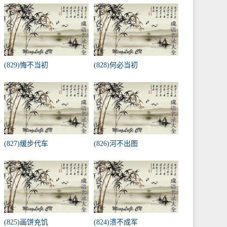
(829)悔不当初
(828)何必当初
(827)缓步代车
(826)河不出图
(825)画饼充饥
(824)溃不成军