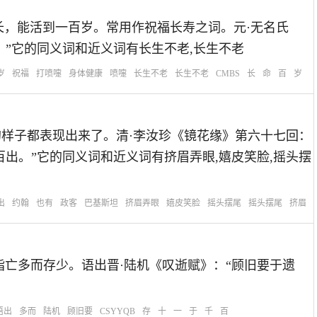
意思：寿命很长，能活到一百岁。常用作祝福长寿之词。元·无名氏
。”它的同义词和近义词有长生不老,长生不老
岁
祝福
打喷嚏
身体健康
喷嚏
长生不老
长生不老
CMBS
长
命
百
岁
：各种丑恶的样子都表现出来了。清·李汝珍《镜花缘》第六十七回：
出。”它的同义词和近义词有挤眉弄眼,嬉皮笑脸,摇头摆
出
约翰
也有
政客
巴基斯坦
挤眉弄眼
嬉皮笑脸
摇头摆尾
摇头摆尾
挤眉
ǎi)的意思：指亡多而存少。语出晋·陆机《叹逝赋》：“顾旧要于遗
语出
多而
陆机
顾旧要
CSYYQB
存
十
一
于
千
百