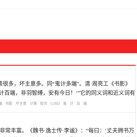
指狡诈的计策很多，坏主意多。同“鬼计多端”。清·周亮工《书影》
计百端，非羽智缚，安有今日！’”它的同义词和近义词有
端
书影
坏主意
计策
狡诈
GJBD
鬼
计
百
端
：形容藏书非常丰富。《魏书·逸士传·李谧》：“每曰：‘丈夫拥书万