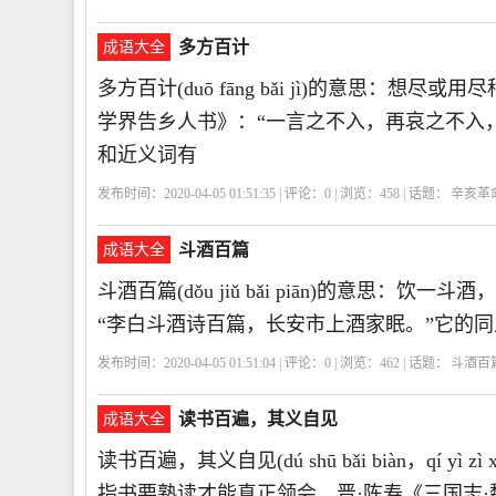
多方百计
成语大全
多方百计(duō fāng bǎi jì)的意思：
学界告乡人书》：“一言之不入，再哀之不入
和近义词有
发布时间：2020-04-05 01:51:35 | 评论：
0
| 浏览：
458
| 话题：
辛亥革
斗酒百篇
成语大全
斗酒百篇(dǒu jiǔ bǎi piān)的意思
“李白斗酒诗百篇，长安市上酒家眠。”它的
发布时间：2020-04-05 01:51:04 | 评论：
0
| 浏览：
462
| 话题：
斗酒百
读书百遍，其义自见
成语大全
读书百遍，其义自见(dú shū bǎi biàn，qí
指书要熟读才能真正领会。晋·陈寿《三国志·