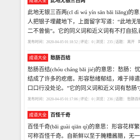
此地无银三百两
成语大全
此地无银三百两(cǐ dì wú yín sān bǎ
人把银子埋藏地下，上面留字写道：“此地无
二不曾偷”。它的同义词和近义词有不打自招,
发布时间：2020-04-05 01:18:52 | 评论：
0
| 浏览：
235
| 话题：
离开
彰
CDWYSBL
此
地
无
银
三
百
两
愁肠百结
成语大全
愁肠百结(chóu cháng bǎi jié)的
结成了许多的疙瘩。形容愁绪郁结，难于排遣
口口行没处论。”它的同义词和近义词有愁肠
发布时间：2020-04-05 01:17:06 | 评论：
0
| 浏览：
236
| 话题：
愁肠百
百怪千奇
成语大全
百怪千奇(bǎi guài qiān qí)的意思：
可称百怪千奇。自新鲜以至于腌糟酱腊，无一