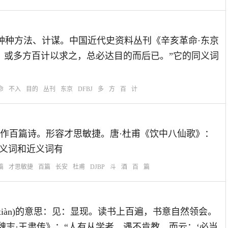
想尽或用尽种种方法、计谋。中国近代史资料丛刊《辛亥革命·东京
，或多方百计以求之，总必达目的而后已。”它的同义词
命
不入
目的
丛刊
东京
DFBJ
多
方
百
计
：饮一斗酒，作百篇诗。形容才思敏捷。唐·杜甫《饮中八仙歌》：
同义词和近义词有
篇
才思敏捷
百篇
长安
杜甫
DJBP
斗
酒
百
篇
 yì zì xiàn)的意思：见：显现。读书上百遍，书意自然领会。
魏志·王肃传》：“人有从学者，遇不肯教，而云：‘必当