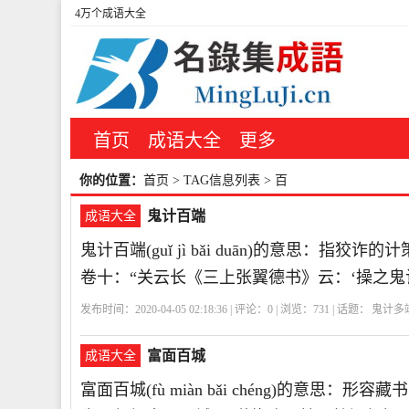
4万个成语大全
首页
成语大全
更多
你的位置：
首页
> TAG信息列表 > 百
鬼计百端
成语大全
鬼计百端(guǐ jì bǎi duān)的意思：
卷十：“关云长《三上张翼德书》云：‘操之鬼
发布时间：2020-04-05 02:18:36 | 评论：
0
| 浏览：
731
| 话题：
鬼计多
富面百城
成语大全
富面百城(fù miàn bǎi chéng)的意思