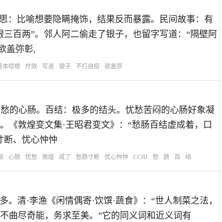
i liǎng)的意思：比喻想要隐瞒掩饰，结果反而暴露。民间故事：有
银三百两”。邻人阿二偷走了银子，也留字写道：“隔壁阿
欲盖弥彰,
哥本哈根
疗效
写道
银子
不打自招
欲盖弥
意思：愁肠：忧愁的心肠。百结：极多的结头。忧愁苦闷的心肠好象凝
。《敦煌变文集·王昭君变文》：“愁肠百结虚成着，口
寸断、忧心忡忡
结
心肠
忧愁
敦煌
成了
愁肠寸断
忧心忡忡
CCBJ
愁
肠
百
结
形容花样繁多。清·李渔《闲情偶寄·饮馔·蔬食》：“世人制菜之法，
不曲尽奇能，务求至美。”它的同义词和近义词有