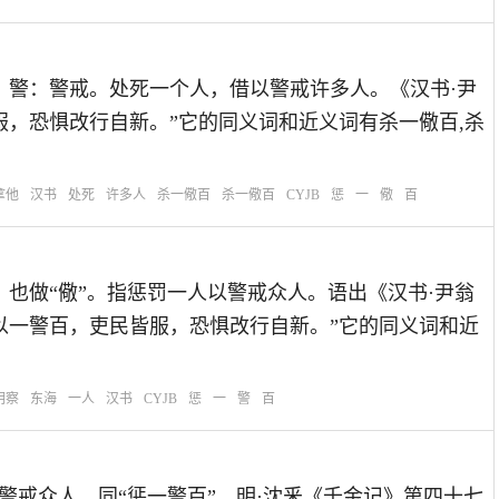
思：惩：惩罚；警：警戒。处死一个人，借以警戒许多人。《汉书·尹
服，恐惧改行自新。”它的同义词和近义词有杀一儆百,杀
拿他
汉书
处死
许多人
杀一儆百
杀一儆百
CYJB
惩
一
儆
百
：警：警戒，也做“儆”。指惩罚一人以警戒众人。语出《汉书·尹翁
以一警百，吏民皆服，恐惧改行自新。”它的同义词和近
明察
东海
一人
汉书
CYJB
惩
一
警
百
：惩罚一人以警戒众人。同“惩一警百”。明·沈釆《千金记》第四十七