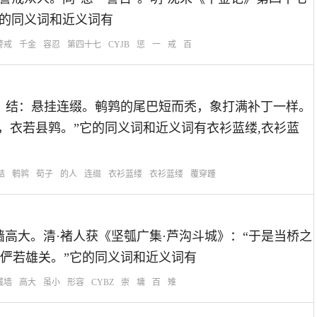
它的同义词和近义词有
警戒
千金
容忍
第四十七
CYJB
惩
一
戒
百
：鹑：鹌鹑鸟；结：悬挂连缀。鹌鹑的尾巴短而秃，象打满补丁一样。
，衣若县鹑。”它的同义词和近义词有衣衫蓝缕,衣衫蓝
结
鹌鹑
荀子
的人
连缀
衣衫蓝缕
衣衫蓝缕
覆穿踵
思：形容城墙高大。清·褚人获《坚瓠广集·芦沟斗城》：“于是当桥之
俨若雄关。”它的同义词和近义词有
城墙
高大
虽小
形容
CYBZ
崇
墉
百
雉