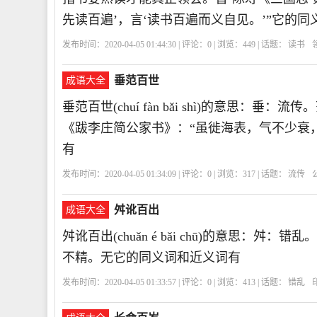
先读百遍’，言‘读书百遍而义自见。’”它的
发布时间：2020-04-05 01:44:30 | 评论：
0
| 浏览：
449
| 话题：
读书
垂范百世
成语大全
垂范百世(chuí fàn bǎi shì)的意思
《跋李庄简公家书》：“虽徙海表，气不少衰
有
发布时间：2020-04-05 01:34:09 | 评论：
0
| 浏览：
317
| 话题：
流传
舛讹百出
成语大全
舛讹百出(chuǎn é bǎi chū)的意思
不精。无它的同义词和近义词有
发布时间：2020-04-05 01:33:57 | 评论：
0
| 浏览：
413
| 话题：
错乱