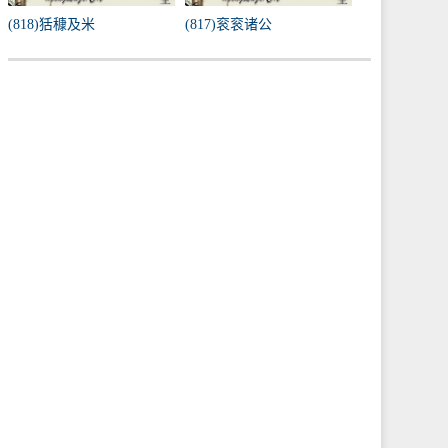
(818)狧穅及米
(817)衮衮诸公