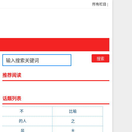
所有栏目
|
推荐阅读
话题列表
不
(1048)
比喻
(633)
的人
(591)
之
(416)
风
(310)
大
(292)