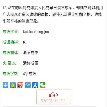
13.现在的反对党印度人民党早已溃不成军，却赌它可以利用
广大民众对贪污腐败的痛恨，即使无法借此推翻辛格，也能
削弱辛格的清廉形象。
成语拼音：
kui-bu-cheng-jun
成语简拼：
K
成语繁体：
潰不成軍
火 星 文：
潰鈈成軍
成语字数：
4字成语
0
写的不错，赞一个！