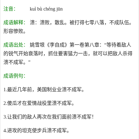
注音：
kuì bù chéng jūn
成语解释：
溃：溃败，散乱。被打得七零八落，不成队伍。
形容惨败。
成语出处：
姚雪垠《李自成》第一卷第八章：“等待着敌人
的锐气开始衰落时，抓住要害猛力一击，就可以把敌人杀得
溃不成军。”
成语例句：
1.最近几年前，美国制业业溃不成军。
2.傻瓜才在爱情战役里溃不成军。
3.让我们的敌人再次在我们面前溃不成军！
4.进攻的坦克使步兵溃不成军。