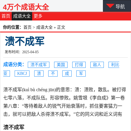
4万个成语大全
导航
首页
成语大全
更多
你的位置：
首页
>
成语大全
» 正文
溃不成军
发布时间：2025-04-05
成语分类：
溃不成军
美国
打得
敌人
利比
亚
KBCJ
溃
不
成
军
溃不成军(kuì bù chéng jūn)的意思：溃：溃败，散乱。被打得
七零八落，不成队伍。形容惨败。姚雪垠《李自成》第一卷
第八章：“等待着敌人的锐气开始衰落时，抓住要害猛力一
击，就可以把敌人杀得溃不成军。”它的同义词和近义词有
溃不成军