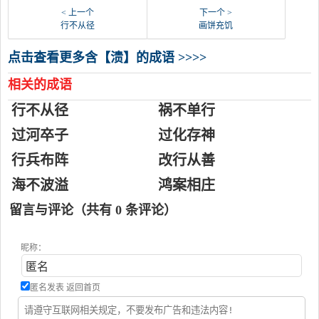
< 上一个
下一个 >
行不从径
画饼充饥
点击查看更多含【溃】的成语 >>>>
相关的成语
行不从径
祸不单行
过河卒子
过化存神
行兵布阵
改行从善
海不波溢
鸿案相庄
留言与评论（共有
0
条评论）
昵称：
匿名发表
返回首页