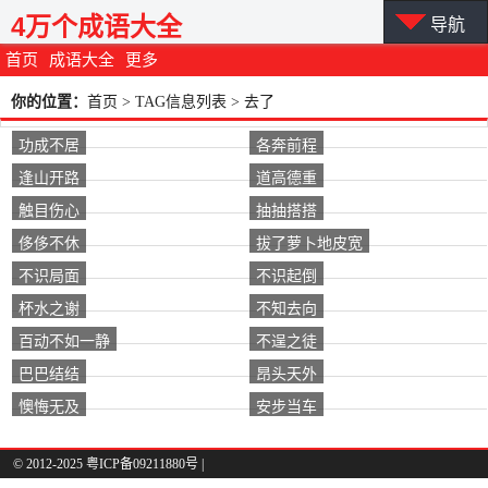
4万个成语大全
导航
首页
成语大全
更多
你的位置：
首页
> TAG信息列表 > 去了
功成不居
各奔前程
逢山开路
道高德重
触目伤心
抽抽搭搭
侈侈不休
拔了萝卜地皮宽
不识局面
不识起倒
杯水之谢
不知去向
百动不如一静
不逞之徒
巴巴结结
昂头天外
懊悔无及
安步当车
© 2012-2025 粤ICP备09211880号 |