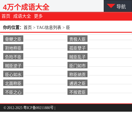
4万个成语大全
导航
首页
成语大全
更多
你的位置：
首页
> TAG信息列表 > 臣
骨鲠之臣
贵极人臣
割地称臣
孤臣孽子
负险不臣
贼臣乱子
贼臣逆子
臣门如市
臣心如水
称臣纳贡
北面称臣
逋逃之臣
不臣之心
不按君臣
© 2012-2025 粤ICP备09211880号 |