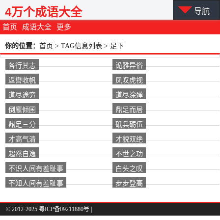
4万个成语大全
导航
首页
成语大全
更多
你的位置：
首页
> TAG信息列表 > 足下
各行其志
诡雅异俗
返辔收帆
凤叹虎视
道尽途穷
道尽涂殚
倒廪倾囷
鼎足而居
鼎足三分
砥兵砺伍
才高气清
才貌双绝
超然自逸
不世之功
不识人间有羞耻事
白头之叹
不知人间有羞耻事
步步登高
© 2012-2025 粤ICP备09211880号 |