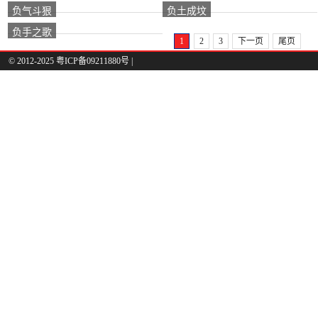
负气斗狠
负土成坟
负手之歌
1
2
3
下一页
尾页
© 2012-2025 粤ICP备09211880号 |