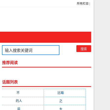
所有栏目
|
推荐阅读
话题列表
不
(1048)
比喻
(633)
的人
(591)
之
(416)
风
(310)
大
(292)