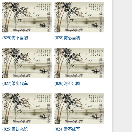
(829)悔不当初
(828)何必当初
(827)缓步代车
(826)河不出图
(825)画饼充饥
(824)溃不成军