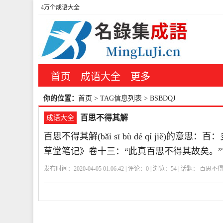
4万个成语大全
首页
成语大全
更多
你的位置：
首页
> TAG信息列表 > BSBDQJ
百思不得其解
成语大全
百思不得其解(bǎi sī bù dé qí jiě
草堂笔记》卷十三：“此真百思不得其故矣。
发布时间：2020-04-05 01:06:42 | 评论：
0
| 浏览：
54
| 话题：
百思不
解
BSBDQJ
百
思
不
得
其
解