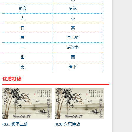
形容
(281)
史记
(235)
人
(215)
心
(200)
百
(199)
高
(190)
东
(186)
自己的
(181)
一
(181)
后汉书
(177)
出
(170)
而
(164)
无
(162)
晋书
(143)
优质投稿
(831)狐不二雄
(830)含苞待放