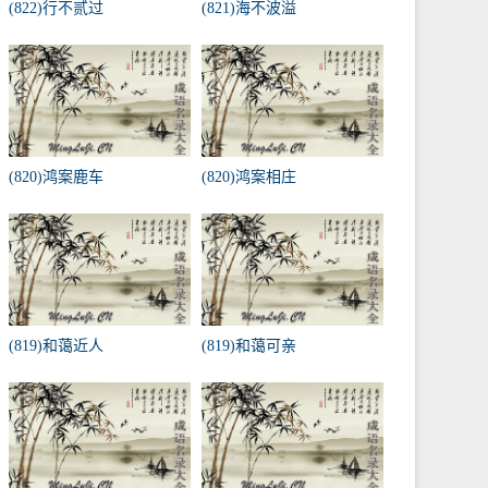
(822)行不贰过
(821)海不波溢
(820)鸿案鹿车
(820)鸿案相庄
(819)和蔼近人
(819)和蔼可亲