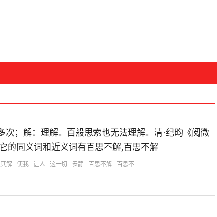
)的意思：百：多次；解：理解。百般思索也无法理解。清·纪昀《阅微
”它的同义词和近义词有百思不解,百思不解
得其解
使我
让人
这一切
安静
百思不解
百思不