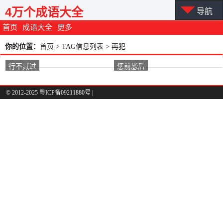
4万个成语大全
导航
首页
成语大全
更多
你的位置：
首页
> TAG信息列表 > 再犯
行不贰过
惩前毖后
© 2012-2025 粤ICP备09211880号 |