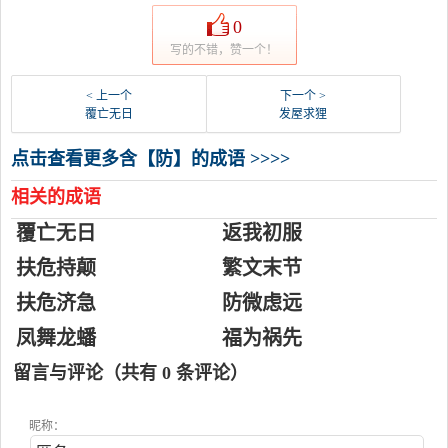
0
写的不错，赞一个！
< 上一个
下一个 >
覆亡无日
发屋求狸
点击查看更多含【防】的成语 >>>>
相关的成语
覆亡无日
返我初服
扶危持颠
繁文末节
扶危济急
防微虑远
凤舞龙蟠
福为祸先
留言与评论（共有
0
条评论）
昵称：