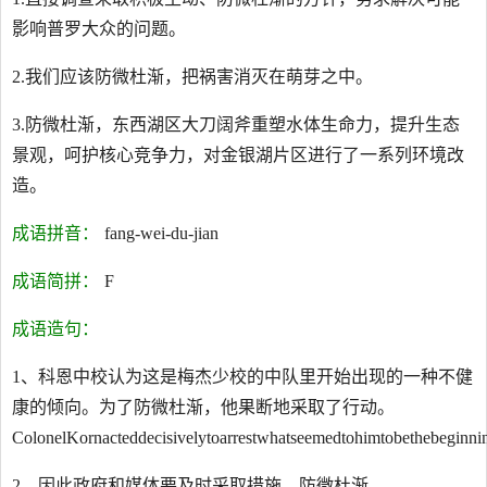
影响普罗大众的问题。
2.我们应该防微杜渐，把祸害消灭在萌芽之中。
3.防微杜渐，东西湖区大刀阔斧重塑水体生命力，提升生态
景观，呵护核心竞争力，对金银湖片区进行了一系列环境改
造。
成语拼音：
fang-wei-du-jian
成语简拼：
F
成语造句：
1、科恩中校认为这是梅杰少校的中队里开始出现的一种不健
康的倾向。为了防微杜渐，他果断地采取了行动。
ColonelKornacteddecisivelytoarrestwhatseemedtohimtobethebeginn
2、因此政府和媒体要及时采取措施，防微杜渐。