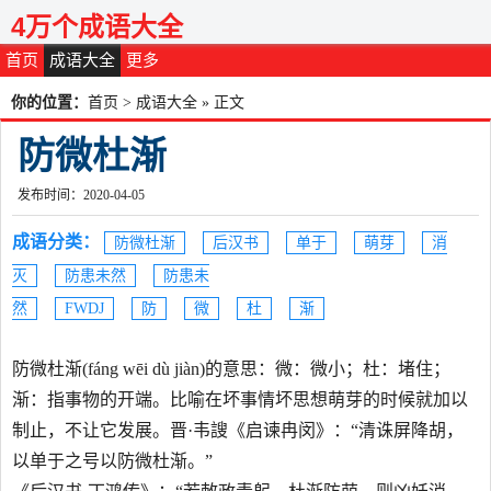
4万个成语大全
首页
成语大全
更多
你的位置：
首页
>
成语大全
» 正文
防微杜渐
发布时间：2020-04-05
成语分类：
防微杜渐
后汉书
单于
萌芽
消
灭
防患未然
防患未
然
FWDJ
防
微
杜
渐
防微杜渐(fáng wēi dù jiàn)的意思：微：微小；杜：堵住；
渐：指事物的开端。比喻在坏事情坏思想萌芽的时候就加以
制止，不让它发展。晋·韦謏《启谏冉闵》：“清诛屏降胡，
以单于之号以防微杜渐。”