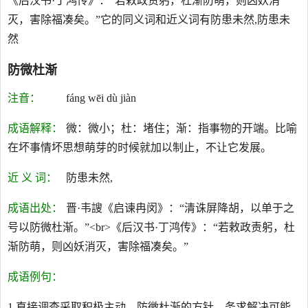
《后汉书·丁鸿传》：“若敕政责躬，杜渐防萌，则凶妖消
灭，害除福凑矣。”它的同义词和近义词有防患未然,防患未
然
防微杜渐
注音：
fáng wēi dù jiàn
成语解释：
微：微小；杜：堵住；渐：指事物的开端。比喻
在坏事情坏思想萌芽的时候就加以制止，不让它发展。
近 义 词：
防患未然,
成语出处：
晋·韦謏《启谏冉闵》：“清诛屏降胡，以单于之
号以防微杜渐。”<br>《后汉书·丁鸿传》：“若敕政责躬，杜
渐防萌，则凶妖消灭，害除福凑矣。”
成语例句：
1.直接调查采取积极主动、防微杜渐的方针，务求解决可能