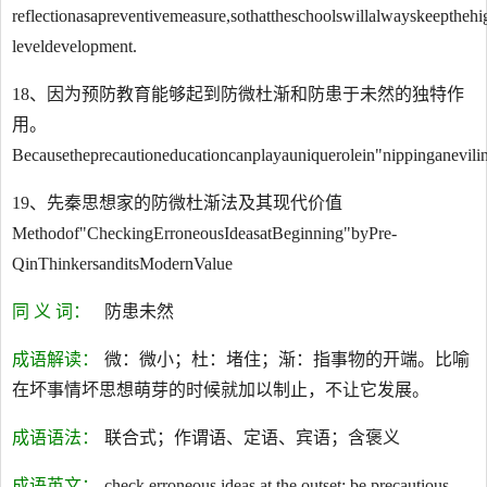
reflectionasapreventivemeasure,sothattheschoolswillalwayskeepthehi
leveldevelopment.
18、因为预防教育能够起到防微杜渐和防患于未然的独特作
用。
Becausetheprecautioneducationcanplayauniquerolein"nippinganevilin
19、先秦思想家的防微杜渐法及其现代价值
Methodof"CheckingErroneousIdeasatBeginning"byPre-
QinThinkersanditsModernValue
同 义 词：
防患未然
成语解读：
微：微小；杜：堵住；渐：指事物的开端。比喻
在坏事情坏思想萌芽的时候就加以制止，不让它发展。
成语语法：
联合式；作谓语、定语、宾语；含褒义
成语英文：
check erroneous ideas at the outset; be precautious