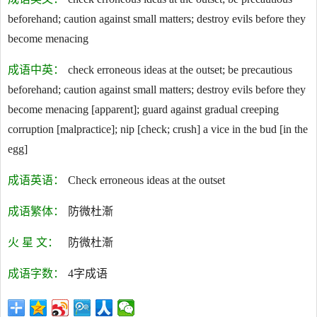
beforehand; caution against small matters; destroy evils before they
become menacing
成语中英：
check erroneous ideas at the outset; be precautious
beforehand; caution against small matters; destroy evils before they
become menacing [apparent]; guard against gradual creeping
corruption [malpractice]; nip [check; crush] a vice in the bud [in the
egg]
成语英语：
Check erroneous ideas at the outset
成语繁体：
防微杜漸
火 星 文：
防微杜漸
成语字数：
4字成语