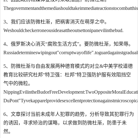
Thegovernmentandthemediashouldtakeimmediateactionstocombatthis
3、我们应该防微杜渐，把祸害消灭在萌芽之中。
Weshouldcheckerroneousideasattheoutsettonipanevilinthebud.
4、俄罗斯决心消灭“腐败生活方式”。要防微杜渐，知荣辱。
Russiadetermineswipingout"corruptwayoflife".toguardagainstgradua
5、防微杜渐与自由发展两种德育模式的对立&中美学校道德
教育比较研究杜邦“特卫强：杜邦”特卫强防护服有效阻挡空
气中的微粒。
NippingEvilintheBudorFreeDevelopment:TwoOppositeMoralEduca
DuPont"Tyvekapparelprovidesexcellentprotectionagainstmicroscopica
6、文章探讨当前未成年人犯罪的趋势，分析导致其犯罪行为
的诱因，寻求矫治的谋略，以求做到防微杜渐，防患于未
然。