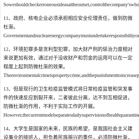
Soweshouldcheckerroneousideasattheoutset,controlthecompany'swholef
11、政府、核电企业必须承担相应安全伦理责任，做到防微
杜渐。
Governmentandnuclearenergycompanymustundertakeresponsibilityons
12、环境犯罪多是贪利型犯罪，加大财产刑的惩治力度相对
来说更加有效，通过对于没收财产和罚金的运用可以在一定
程度上起到防微杜渐的效果。
Theenvironmentalcrimeispropertycrime,andthepunishmenttoincreasepr
13、但是现行的卫生检疫监管模式将日常检疫监管和突发事
件的快速反应割裂开来，二者彼此分离，达不到互相促进，
防微杜渐的作用，不利于实际工作的开展。
However,thecurrentmodelseparatesdailysupervisionofhealthquaranti
14、大学生是国家的未来，民族的希望，是我国社会主义建
设事业的接班人，担负着民族振兴的重任，必须防微杜渐，