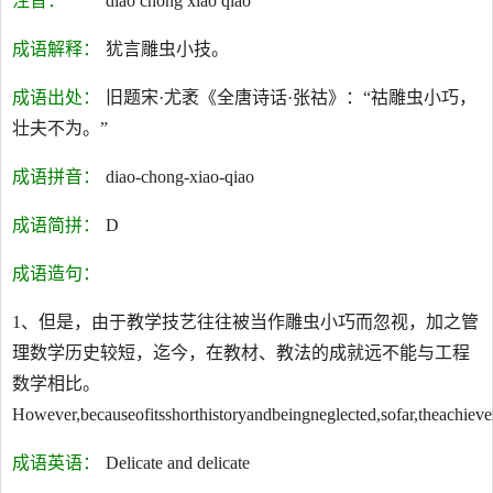
注音：
diāo chóng xiǎo qiǎo
成语解释：
犹言雕虫小技。
成语出处：
旧题宋·尤袤《全唐诗话·张祜》：“祜雕虫小巧，
壮夫不为。”
成语拼音：
diao-chong-xiao-qiao
成语简拼：
D
成语造句：
1、但是，由于教学技艺往往被当作雕虫小巧而忽视，加之管
理数学历史较短，迄今，在教材、教法的成就远不能与工程
数学相比。
However,becauseofitsshorthistoryandbeingneglected,sofar,theachie
成语英语：
Delicate and delicate