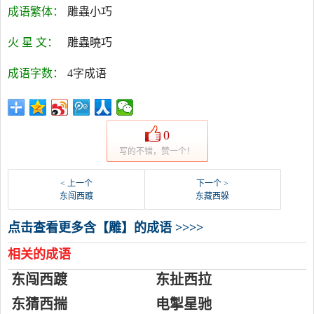
成语繁体：
雕蟲小巧
火 星 文：
雕蟲曉巧
成语字数：
4字成语
0
写的不错，赞一个！
< 上一个
下一个 >
东闯西踱
东藏西躲
点击查看更多含【雕】的成语 >>>>
相关的成语
东闯西踱
东扯西拉
东猜西揣
电掣星驰