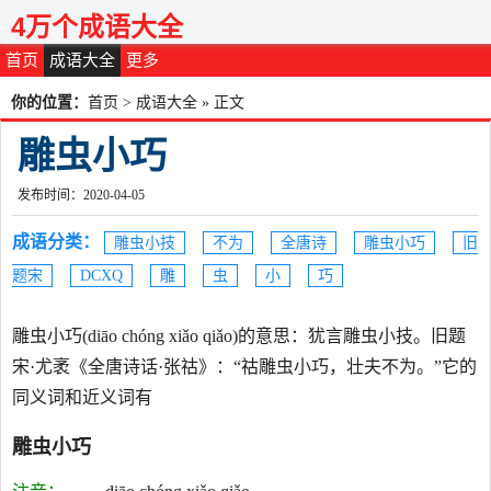
4万个成语大全
首页
成语大全
更多
你的位置：
首页
>
成语大全
» 正文
雕虫小巧
发布时间：2020-04-05
成语分类：
雕虫小技
不为
全唐诗
雕虫小巧
旧
题宋
DCXQ
雕
虫
小
巧
雕虫小巧(diāo chóng xiǎo qiǎo)的意思：犹言雕虫小技。旧题
宋·尤袤《全唐诗话·张祜》：“祜雕虫小巧，壮夫不为。”它的
同义词和近义词有
雕虫小巧