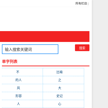
所有栏目
|
单字列表
不
(1048)
比喻
(633)
的人
(591)
之
(416)
风
(310)
大
(292)
形容
(281)
史记
(235)
人
(215)
心
(200)