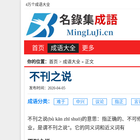
4万个成语大全
首页
成语大全
更多
你的位置：
首页
>
成语大全
» 正文
不刊之说
发布时间：2020-04-05
成语分类：
难于
中兴
议论
指正
言
不刊之说(bù kān zhī shuō)的意思：指正确
业，是谓不刊之说”。它的同义词和近义词有