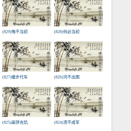
(829)悔不当初
(828)何必当初
(827)缓步代车
(826)河不出图
(825)画饼充饥
(824)溃不成军