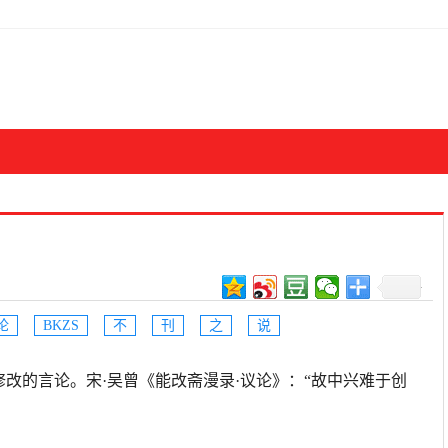
论
BKZS
不
刊
之
说
的、不可修改的言论。宋·吴曾《能改斋漫录·议论》：“故中兴难于创