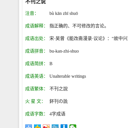
不刊之说
注音：
bù kān zhī shuō
成语解释：
指正确的、不可修改的言论。
成语出处：
宋·吴曾《能改斋漫录·议论》：“故中
成语拼音：
bu-kan-zhi-shuo
成语简拼：
B
成语英语：
Unalterable writings
成语繁体：
不刊之說
火 星 文：
鈈刊の詤
成语字数：
4字成语