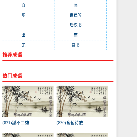
百
(199)
高
(190)
东
(186)
自己的
(181)
一
(181)
后汉书
(177)
出
(170)
而
(164)
无
(162)
晋书
(143)
推荐成语
热门成语
(831)狐不二雄
(830)含苞待放