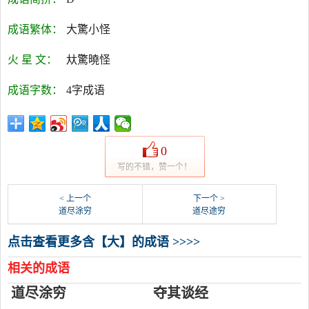
成语繁体：
大驚小怪
火 星 文：
夶驚曉怪
成语字数：
4字成语
0
写的不错，赞一个！
< 上一个
下一个 >
道尽涂穷
道尽途穷
点击查看更多含【大】的成语 >>>>
相关的成语
道尽涂穷
夺其谈经