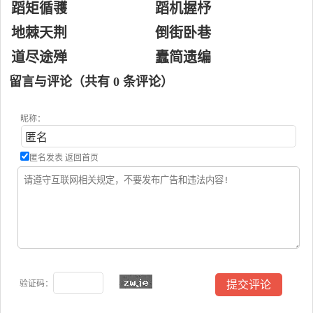
蹈矩循彟
蹈机握杼
地棘天荆
倒街卧巷
道尽途殚
蠹简遗编
留言与评论（共有
0
条评论）
昵称：
匿名发表
返回首页
验证码：