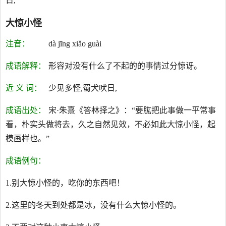
日,
大惊小怪
注音：
dà jīng xiǎo guài
成语解释：
形容对没有什么了不起的的事情过分惊讶。
近 义 词：
少见多怪,蜀犬吠日,
成语出处：
宋·朱熹《答林择之》：“要肱把此事做一平常事
看，朴实头做将去，久之自然见效，不必如此大惊小怪，起
模画样也。”
成语例句：
1.别大惊小怪的，吃你的东西吧！
2.这里的冬天到处都是冰，没有什么大惊小怪的。