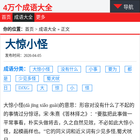
4万个成语大全
导航
首页
成语大全
更多
你的位置：
首页
>
成语大全
» 正文
大惊小怪
发布时间：2020-04-05
成语分类：
大惊小怪
没有什么
小事
要为
都
是
少见多怪
蜀犬吠
日
DJXG
大
惊
小
怪
大惊小怪(dà jīng xiǎo guài)的意思：形容对没有什么了不起的
的事情过分惊讶。宋·朱熹《答林择之》：“要肱把此事做一
平常事看，朴实头做将去，久之自然见效，不必如此大惊小
怪，起模画样也。”它的同义词和近义词有少见多怪,蜀犬吠