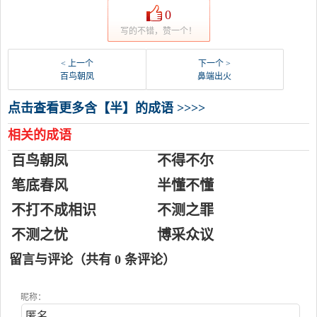
0
写的不错，赞一个！
< 上一个
下一个 >
百鸟朝凤
鼻端出火
点击查看更多含【半】的成语 >>>>
相关的成语
百鸟朝凤
不得不尔
笔底春风
半懂不懂
不打不成相识
不测之罪
不测之忧
博采众议
留言与评论（共有
0
条评论）
昵称：