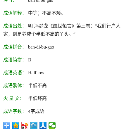
注音：
bàn dī bù gāo
成语解释：
中等；不高不矮。
成语出处：
明·冯梦龙《醒世恒言》第三卷：“我们行户人
家，到是养成个半低不高的丫头。”
成语拼音：
ban-di-bu-gao
成语简拼：
B
成语英语：
Half low
成语繁体：
半低不高
火 星 文：
半低鈈高
成语字数：
4字成语