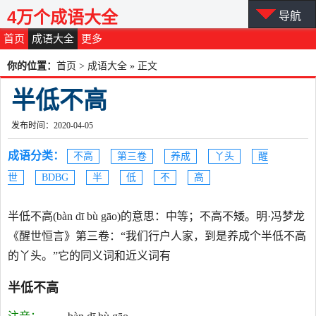
4万个成语大全
导航
首页
成语大全
更多
你的位置：
首页
>
成语大全
» 正文
半低不高
发布时间：2020-04-05
成语分类：
不高
第三卷
养成
丫头
醒
世
BDBG
半
低
不
高
半低不高(bàn dī bù gāo)的意思：中等；不高不矮。明·冯梦龙
《醒世恒言》第三卷：“我们行户人家，到是养成个半低不高
的丫头。”它的同义词和近义词有
半低不高