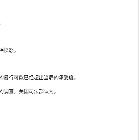
。
摇愤怒。
诨的暴行可能已经超出当局的承受度。
义的调查，美国司法部认为。