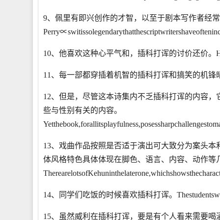
9、佩里有即兴创作的才智，以至于剧本写作者经
Perry∝switissolegendarythatthescriptwritershaveoftenin
10、他喜欢这种心平气和，插科打诨的讨价还价。Helovedthisciv
11、每一部都穿插着机智的插科打诨和搞笑的机锋暗语。Eachdeserve
12、但是，尽管这本诗集内不乏插科打诨的内容
些与性别有关的内容。
Yetthebook,forallitsplayfulness,posessharpchallengestom
13、戏曲作品按照是否适于演出可大致分为案头
体风格特色具体体现在脚色、语言、内容、动作等
TherearelotsofKehuninthelaterone,whichshowsthecharacter
14、同学们吃饭的时候喜欢插科打诨。Thestudentsweregagg
15、虽然威利在插科打诨，要是有个人看来需要喝