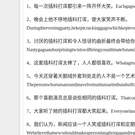
1、每一次插科打诨都引来一阵开怀大笑。Eachgagwasrewarded
2、晚会上他不停地插科打诨，使大家笑声不断。
Duringtheeveningparty,hekeptcrackinggagswhichkeptev
3、讨厌的插科打诨和令人惊讶的曲折最终会带给
Nastygagsandsurprisingtwistswillbringyouultimatefunand
4、这套插科打诨太棒了，人人都很喜欢。Whatagreatgag!Ev
5、今天还穿著天鹅绒外套到处走的人不是一个艺
Thepersonwhorunsaroundinavelvetsuitisnoartistbutabuff
6、那个喜剧演员总是说些相同的插科打诨。Thatcomedianalw
7、大家听了她的插科打诨都大笑起来。Everyonelaughedath
8、我们认为，新闻应该一个人笑或插科打诨和定
Webelievethatnewsshouldmakeapersonlaughorgagandregul