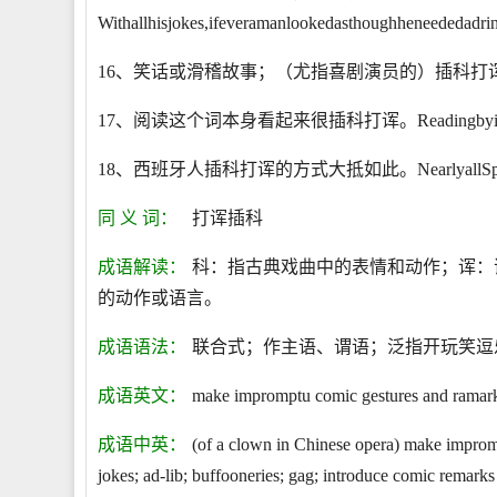
Withallhisjokes,ifeveramanlookedasthoughheneededadrin
16、笑话或滑稽故事；（尤指喜剧演员的）插科打诨Jokeorfunnys
17、阅读这个词本身看起来很插科打诨。Readingbyitselfi
18、西班牙人插科打诨的方式大抵如此。NearlyallSpanishjo
同 义 词：
打诨插科
成语解读：
科：指古典戏曲中的表情和动作；诨：
的动作或语言。
成语语法：
联合式；作主语、谓语；泛指开玩笑逗
成语英文：
make impromptu comic gestures and ramarks;
成语中英：
(of a clown in Chinese opera) make improm
jokes; ad-lib; buffooneries; gag; introduce comic remarks i