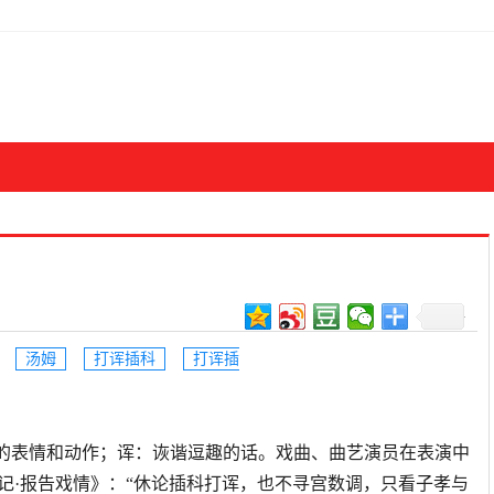
汤姆
打诨插科
打诨插
古典戏曲中的表情和动作；诨：诙谐逗趣的话。戏曲、曲艺演员在表演中
记·报告戏情》：“休论插科打诨，也不寻宫数调，只看子孝与