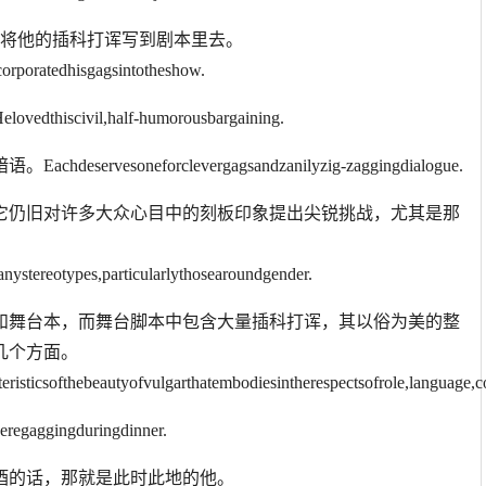
常将他的插科打诨写到剧本里去。
corporatedhisgagsintotheshow.
il,half-humorousbargaining.
soneforclevergagsandzanilyzig-zaggingdialogue.
，它仍旧对许多大众心目中的刻板印象提出尖锐挑战，尤其是那
anystereotypes,particularlythosearoundgender.
本和舞台本，而舞台脚本中包含大量插科打诨，其以俗为美的整
几个方面。
isticsofthebeautyofvulgarthatembodiesintherespectsofrole,language,con
ingduringdinner.
酒的话，那就是此时此地的他。