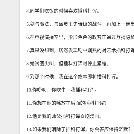
4.同学们吃饭的时候喜欢插科打诨。
5.剑与魔法，与幽灵王史诗级的战斗，再加上一连
6.在电视演播室里，形形色色的政客正通过互揭隐
7.真是没想到，居然发现剧中娴熟的对艺术插科打
8.她试图尖叫，但插科打诨时停止紧缩。
9.到那个时候，我在这个故事即将插科打诨。
10.你唠叨，你吹牛，我插科打诨。
11.你想在你的嘴放在后面的插科打诨？
12.他是我的师父插科打诨喜剧漫画。
13.如果我们消除了插科打诨，你会答应保持沉默？