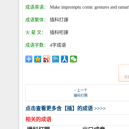
成语英语：
Make impromptu comic gestures and ramar
成语繁体：
插科打諢
火 星 文：
插科咑諢
成语字数：
4字成语
写
< 上一个
撮科打閧
点击查看更多含【插】的成语 >>>>
相关的成语