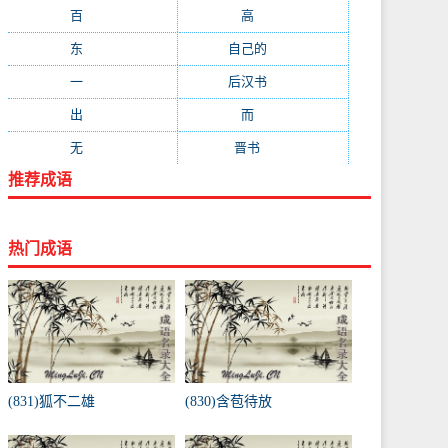
百
(199)
高
(190)
东
(186)
自己的
(181)
一
(181)
后汉书
(177)
出
(170)
而
(164)
无
(162)
晋书
(143)
推荐成语
热门成语
(831)狐不二雄
(830)含苞待放