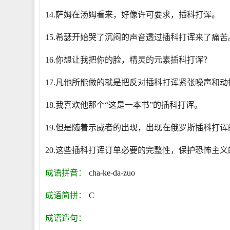
14.萨姆在汤姆看来，好像许可要求，插科打诨。
15.希瑟开始哭了沉闷的声音透过插科打诨来了痛苦
16.你想让我把你的脸，精灵的元素插科打诨？
17.凡他所能做的就是把反对插科打诨紧张噪声和动
18.我喜欢他那个“这是一本书”的插科打诨。
19.但是随着示威者的出现，出现在俄罗斯插科打
20.这些插科打诨订单必要的完整性，保护恐怖主
成语拼音：
cha-ke-da-zuo
成语简拼：
C
成语造句：