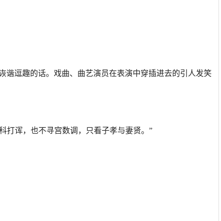
诙谐逗趣的话。戏曲、曲艺演员在表演中穿插进去的引人发笑
插科打诨，也不寻宫数调，只看子孝与妻贤。”