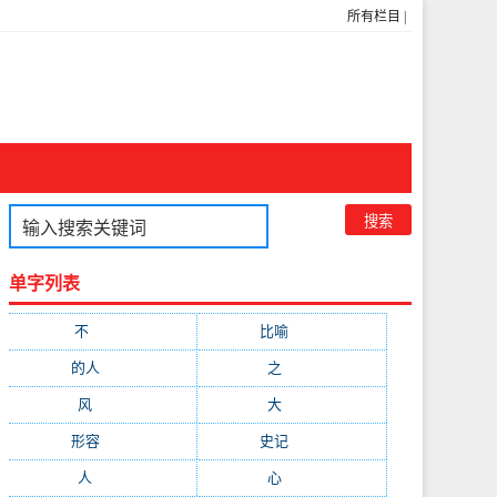
所有栏目
|
单字列表
不
(1048)
比喻
(633)
的人
(591)
之
(416)
风
(310)
大
(292)
形容
(281)
史记
(235)
人
(215)
心
(200)