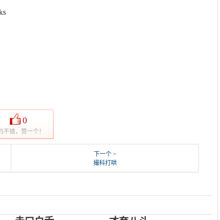
ks
0
的不错，赞一个！
下一个 >
撮科打哄