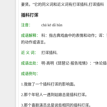
妻贤。”它的同义词和近义词有打诨插科,打诨插科
插科打诨
注音：
chā kē dǎ hùn
成语解释：
科：指古典戏曲中的表情和动作；诨：
的动作或语言。
近 义 词：
打诨插科,
成语出处：
明·高明《琵琶记·报告戏情》：“休论
成语例句：
1.我做了一个插科打诨的影响面。
2.那个年轻人一遇到姑娘总是插科打诨。
3.那个喜剧演员总是说些相同的插科打诨。