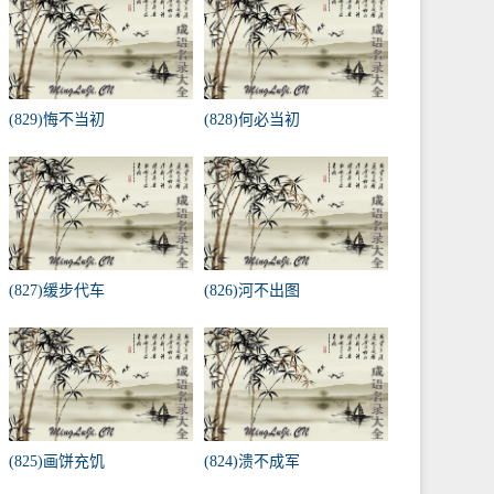
(829)悔不当初
(828)何必当初
(827)缓步代车
(826)河不出图
(825)画饼充饥
(824)溃不成军