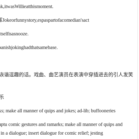
k,itwasWillieatthismoment.
tory,espaspartofacomedian'sact
sasnooze.
kinghadthatsamebase.
诙谐逗趣的话。戏曲、曲艺演员在表演中穿插进去的引人发笑
乐
 make all manner of quips and jokes; ad-lib; buffooneries
ptu comic gestures and ramarks; make all manner of quips and
n a dialogue; insert dialogue for comic relief; jesting