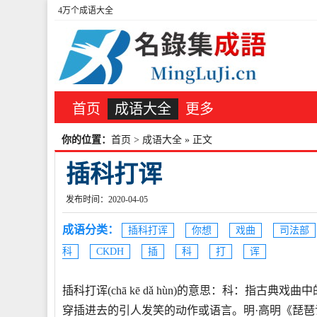
4万个成语大全
首页
成语大全
更多
你的位置：
首页
>
成语大全
» 正文
插科打诨
发布时间：2020-04-05
成语分类：
插科打诨
你想
戏曲
司法部
科
CKDH
插
科
打
诨
插科打诨(chā kē dǎ hùn)的意思：科：指
穿插进去的引人发笑的动作或语言。明·高明《琵琶