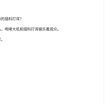
串的插科打诨？
私，咆哮大吼和插科打诨娱乐着观众。
诨。