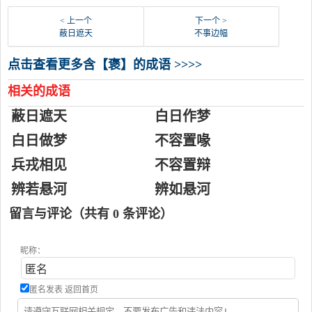
< 上一个
下一个 >
蔽日遮天
不事边幅
点击查看更多含【褒】的成语 >>>>
相关的成语
蔽日遮天
白日作梦
白日做梦
不容置喙
兵戎相见
不容置辩
辨若悬河
辨如悬河
留言与评论（共有
0
条评论）
昵称：
匿名发表
返回首页