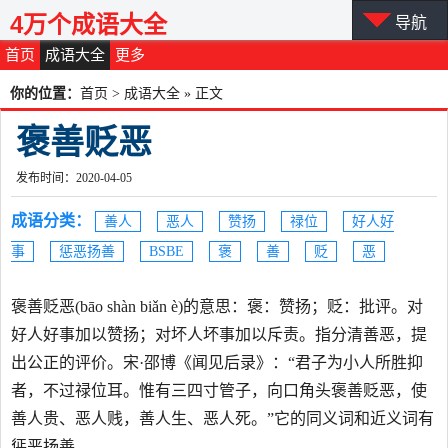
4万个成语大全
导航
首页
成语大全
更多
你的位置：
首页
>
成语大全
» 正文
褒善贬恶
发布时间：2020-04-05
成语分类：
善人
恶人
赞扬
禄位
好人好
事
惩恶扬善
BSBE
褒
善
贬
恶
褒善贬恶(bāo shàn biǎn è)的意思：褒：赞扬；贬：批评。对
好人好事加以赞扬；对坏人坏事加以斥责。指分清善恶，提
出公正的评价。宋·邵博《闻见后录》：“君子为小人所胜抑
者，不过禄位耳。惟有三四寸管子，向口角头褒善贬恶，使
善人贵、恶人贱，善人生、恶人死。”它的同义词和近义词有
惩恶扬善