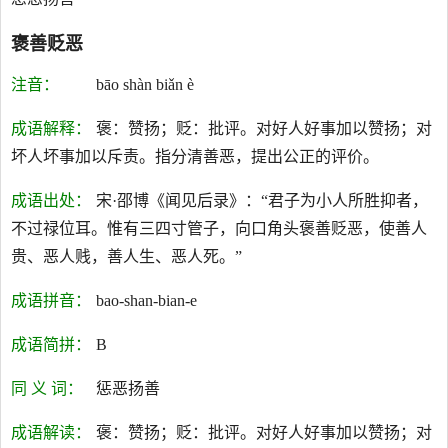
褒善贬恶
注音：
bāo shàn biǎn è
成语解释：
褒：赞扬；贬：批评。对好人好事加以赞扬；对
坏人坏事加以斥责。指分清善恶，提出公正的评价。
成语出处：
宋·邵博《闻见后录》：“君子为小人所胜抑者，
不过禄位耳。惟有三四寸管子，向口角头褒善贬恶，使善人
贵、恶人贱，善人生、恶人死。”
成语拼音：
bao-shan-bian-e
成语简拼：
B
同 义 词：
惩恶扬善
成语解读：
褒：赞扬；贬：批评。对好人好事加以赞扬；对