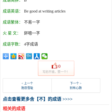
成语简拼：
B
成语英语：
Be good at writing articles
成语繁体：
不易一字
火 星 文：
鈈噫┅芓
成语字数：
4字成语
0
写的不错，赞一个！
< 上一个
下一个 >
抱怨雪耻
别有心肠
点击查看更多含【不】的成语 >>>>
相关的成语