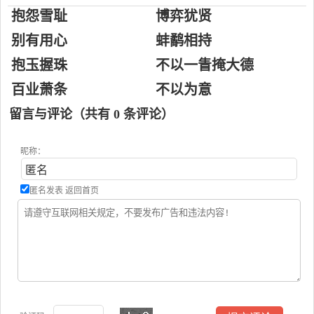
抱怨雪耻
博弈犹贤
别有用心
蚌鹬相持
抱玉握珠
不以一眚掩大德
百业萧条
不以为意
留言与评论（共有
0
条评论）
昵称：
匿名发表
返回首页