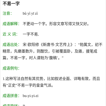
不易一字
注音：
bù yì yī zì
成语解释：
不更动一个字。形容文章写得又快又好。
近 义 词：
一字不易,
成语出处：
宋·欧阳修《新唐书·文艺传上》：“勃属文，初不
精思，先磨墨数升，则酣饮，引被覆面卧，及寤，援笔成
篇，不易一字，时人谓勃为‘腹稿’。”
成语例句：
1.这种写法自然有其优势，比如叙述全面、详略有致，而且
有“正史”不易一字的皇皇气派。
成语拼音：
bu-yi-yi-zi