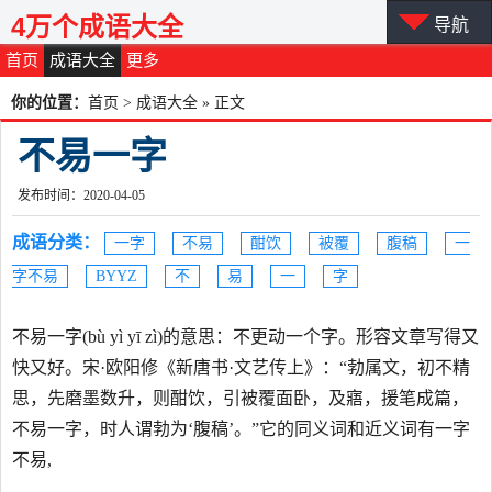
4万个成语大全
导航
首页
成语大全
更多
你的位置：
首页
>
成语大全
» 正文
不易一字
发布时间：2020-04-05
成语分类：
一字
不易
酣饮
被覆
腹稿
一
字不易
BYYZ
不
易
一
字
不易一字(bù yì yī zì)的意思：不更动一个字。形容文章写得又
快又好。宋·欧阳修《新唐书·文艺传上》：“勃属文，初不精
思，先磨墨数升，则酣饮，引被覆面卧，及寤，援笔成篇，
不易一字，时人谓勃为‘腹稿’。”它的同义词和近义词有一字
不易,