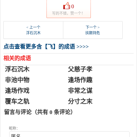
0
写的不错，赞一个！
< 上一个
下一个 >
浮石沉木
扶颠持危
点击查看更多含【飞】的成语 >>>>
相关的成语
浮石沉木
父慈子孝
非池中物
逢场作趣
逢场作戏
非常之谋
覆车之轨
分寸之末
留言与评论（共有
0
条评论）
昵称：