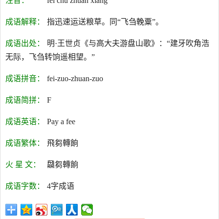
注音：
fēi chú zhuǎn xiǎng
成语解释：
指迅速运送粮草。同“飞刍輓粟”。
成语出处：
明·王世贞《与高大夫游盘山歌》：“建牙吹角浩
无际，飞刍转饷遥相望。”
成语拼音：
fei-zuo-zhuan-zuo
成语简拼：
F
成语英语：
Pay a fee
成语繁体：
飛芻轉餉
火 星 文：
飝芻轉餉
成语字数：
4字成语