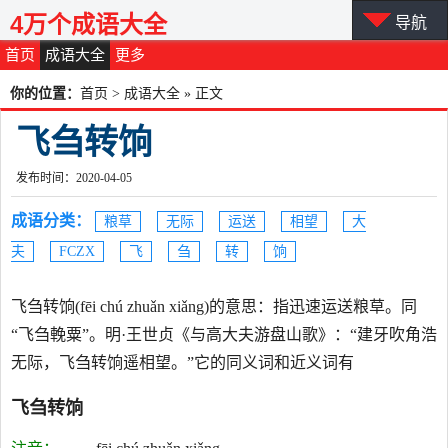
4万个成语大全
导航
首页
成语大全
更多
你的位置：
首页
>
成语大全
» 正文
飞刍转饷
发布时间：2020-04-05
成语分类：
粮草
无际
运送
相望
大
夫
FCZX
飞
刍
转
饷
飞刍转饷(fēi chú zhuǎn xiǎng)的意思：指迅速运送粮草。同
“飞刍輓粟”。明·王世贞《与高大夫游盘山歌》：“建牙吹角浩
无际，飞刍转饷遥相望。”它的同义词和近义词有
飞刍转饷