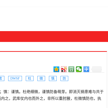
库
DWSF
杜
微
慎
防
：杜绝，断绝；慎：谨慎。杜绝细微，谨慎防备萌芽。即消灭祸患难与共于
而内之，武库仗内也而外之，非所以重肘腋，杜微慎防也，执