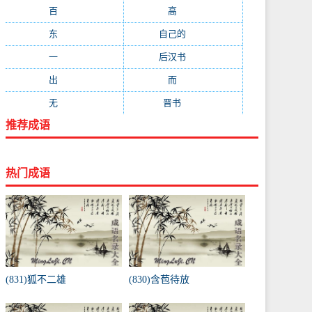
百
(199)
高
(190)
东
(186)
自己的
(181)
一
(181)
后汉书
(177)
出
(170)
而
(164)
无
(162)
晋书
(143)
推荐成语
热门成语
(831)狐不二雄
(830)含苞待放