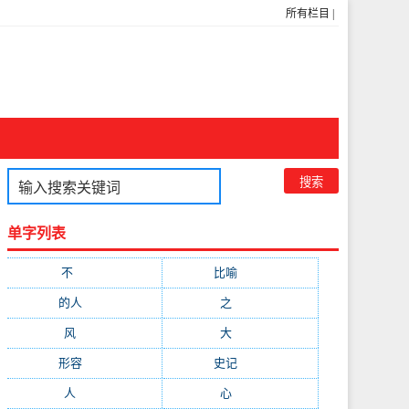
所有栏目
|
单字列表
不
(1048)
比喻
(633)
的人
(591)
之
(416)
风
(310)
大
(292)
形容
(281)
史记
(235)
人
(215)
心
(200)