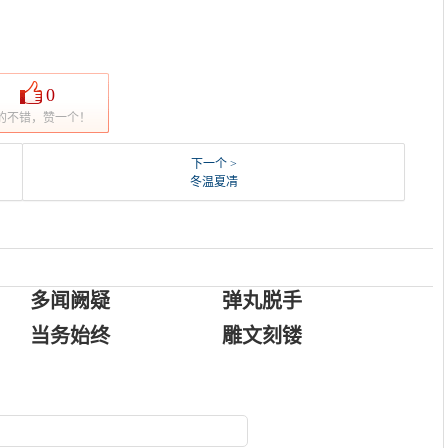
0
的不错，赞一个！
下一个 >
冬温夏凊
多闻阙疑
弹丸脱手
当务始终
雕文刻镂