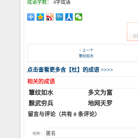
成语字数：
4字成语
写
< 上一个
簟纹如水
点击查看更多含【杜】的成语 >>>>
相关的成语
簟纹如水
多文为富
黩武穷兵
地网天罗
留言与评论（共有
0
条评论）
昵称：