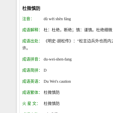
杜微慎防
注音：
dù wēi shèn fáng
成语解释：
杜：杜绝，断绝；慎：谨慎。杜绝细微
成语出处：
《明史·胡松传》：“松言边兵外也而
许。
成语拼音：
du-wei-shen-fang
成语简拼：
D
成语英语：
Du Wei's caution
成语繁体：
杜微慎防
火 星 文：
杜微慎防