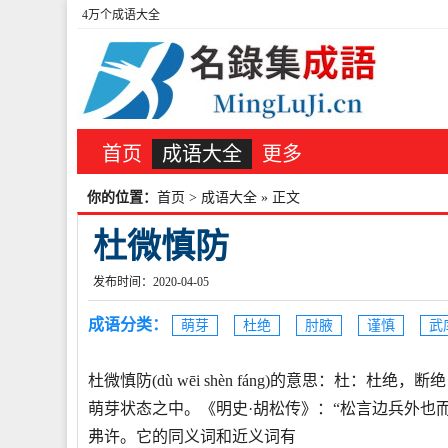
4万个成语大全
首页
成语大全
更多
你的位置：
首页
>
成语大全
» 正文
杜微慎防
发布时间：2020-04-05
成语分类：
萌芽
杜绝
肘腋
谨慎
武
杜微慎防(dù wēi shèn fáng)的意思：杜
萌芽状态之中。《明史·胡松传》：“松言边兵外也
弗许。它的同义词和近义词有