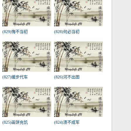
(829)悔不当初
(828)何必当初
(827)缓步代车
(826)河不出图
(825)画饼充饥
(824)溃不成军