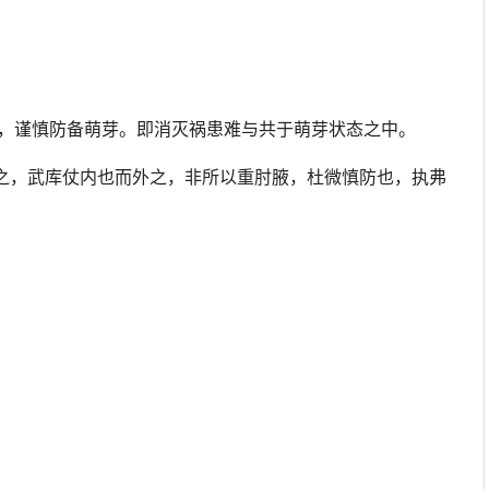
，谨慎防备萌芽。即消灭祸患难与共于萌芽状态之中。
内之，武库仗内也而外之，非所以重肘腋，杜微慎防也，执弗