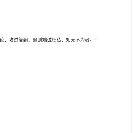
正论，攻过箴阙；退则端诚杜私，知无不为者。”