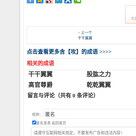
写
< 上一个
干干翼翼
点击查看更多含【攻】的成语 >>>>
相关的成语
干干翼翼
股肱之力
高官尊爵
乾乾翼翼
留言与评论（共有
0
条评论）
昵称：
匿名发表
返回首页