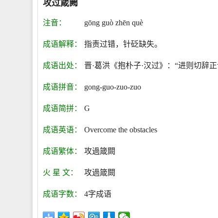
攻过箴阙
注音：
gōng guò zhēn què
成语解释：
指责过错，针砭缺失。
成语出处：
晋·葛洪《抱朴子·汉过》：“进则切辞
成语拼音：
gong-guo-zuo-zuo
成语简拼：
G
成语英语：
Overcome the obstacles
成语繁体：
攻過箴闕
火 星 文：
攻過箴闕
成语字数：
4字成语