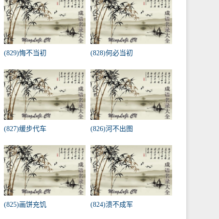
(829)悔不当初
(828)何必当初
(827)缓步代车
(826)河不出图
(825)画饼充饥
(824)溃不成军