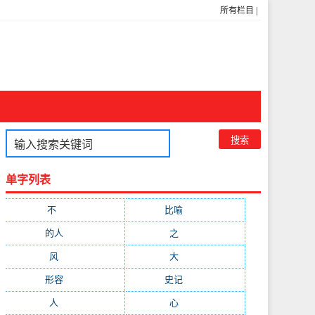
所有栏目
|
单字列表
不
(1048)
比喻
(633)
的人
(591)
之
(416)
风
(310)
大
(292)
形容
(281)
史记
(235)
人
(215)
心
(200)