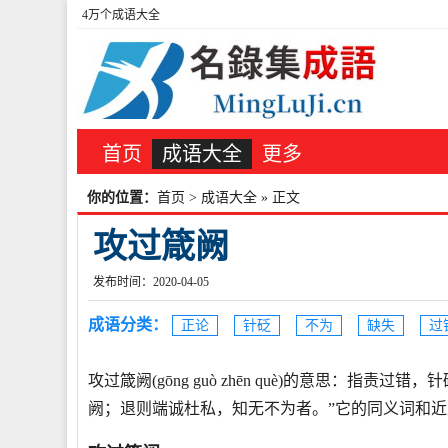
4万个成语大全
首页
成语大全
更多
你的位置：
首页
>
成语大全
» 正文
攻过箴阙
发布时间：2020-04-05
成语分类：
正论
针砭
不为
缺失
过
攻过箴阙(gōng guò zhēn què)的意思：指
阙；退则端诚杜私，知无不为者。”它的同义词和