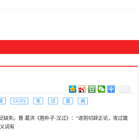
错
GGZQ
攻
过
箴
阙
责过错，针砭缺失。晋·葛洪《抱朴子·汉过》：“进则切辞正论，攻过箴
近义词有