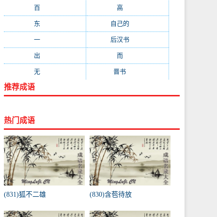
百
(199)
高
(190)
东
(186)
自己的
(181)
一
(181)
后汉书
(177)
出
(170)
而
(164)
无
(162)
晋书
(143)
推荐成语
热门成语
(831)狐不二雄
(830)含苞待放