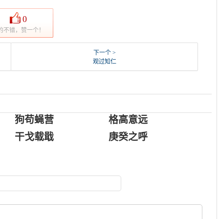
0
的不错，赞一个！
下一个 >
观过知仁
狗苟蝇营
格高意远
干戈载戢
庚癸之呼