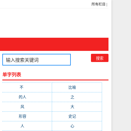
所有栏目
|
单字列表
不
(1048)
比喻
(633)
的人
(591)
之
(416)
风
(310)
大
(292)
形容
(281)
史记
(235)
人
(215)
心
(200)