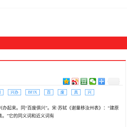
州
兴办
BFJX
百
废
具
兴
废置的事都兴办起来。同“百废俱兴”。宋·苏轼《谢量移汝州表》：“建原
集。”它的同义词和近义词有