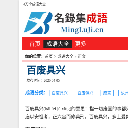
4万个成语大全
首页
成语大全
更多
你的位置：
首页
>
成语大全
» 正文
百废具兴
发布时间：2020-04-05
成语分类：
百废具兴
百废俱兴
废置
汝
百废具兴(bǎi fèi jù xīng)的意思：指一切
庙以安祖考，正六宫而修典刑，百废具兴，多士爰