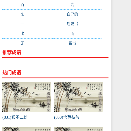
百
(199)
高
(190)
东
(186)
自己的
(181)
一
(181)
后汉书
(177)
出
(170)
而
(164)
无
(162)
晋书
(143)
推荐成语
热门成语
(831)狐不二雄
(830)含苞待放