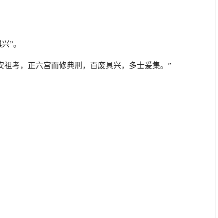
兴”。
以安祖考，正六宫而修典刑，百废具兴，多士爰集。”