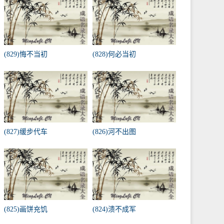
(829)悔不当初
(828)何必当初
(827)缓步代车
(826)河不出图
(825)画饼充饥
(824)溃不成军