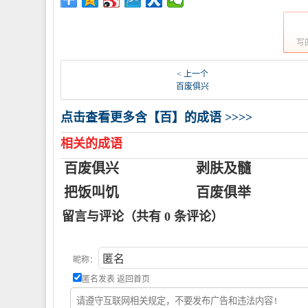
写
< 上一个
百废俱兴
点击查看更多含【百】的成语 >>>>
相关的成语
百废俱兴
剥肤及髓
把饭叫饥
百废俱举
留言与评论（共有
0
条评论）
昵称：
匿名发表
返回首页