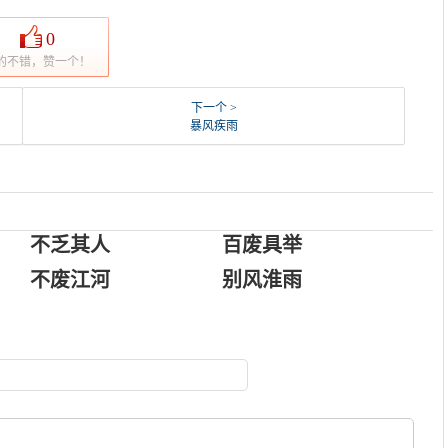
0
的不错，赞一个！
下一个 >
暴风疾雨
不乏其人
百废具举
不废江河
别风淮雨