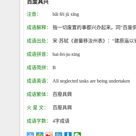
百废具兴
注音：
bǎi fèi jù xīng
成语解释：
指一切废置的事都兴办起来。同“百废俱
成语出处：
宋·苏轼《谢量移汝州表》：“建原庙
成语拼音：
bai-fei-ju-xing
成语简拼：
B
成语英语：
All neglected tasks are being undertaken
成语繁体：
百廢具興
火 星 文：
百廢具興
成语字数：
4字成语