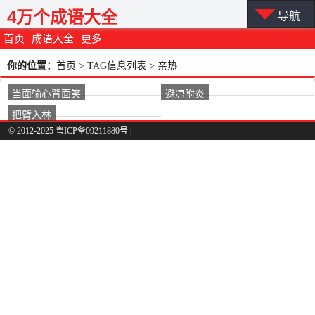
4万个成语大全
导航
首页
成语大全
更多
你的位置：
首页
> TAG信息列表 > 亲热
当面输心背面笑
避凉附炎
把臂入林
© 2012-2025 粤ICP备09211880号 |