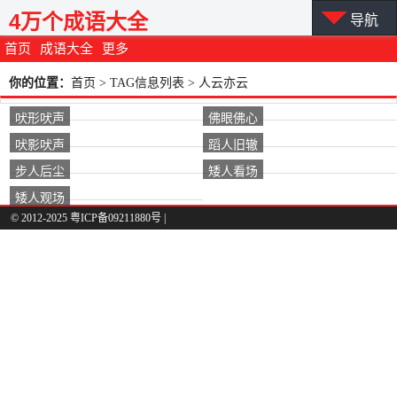
4万个成语大全
导航
首页
成语大全
更多
你的位置：
首页
> TAG信息列表 > 人云亦云
吠形吠声
佛眼佛心
吠影吠声
蹈人旧辙
步人后尘
矮人看场
矮人观场
© 2012-2025 粤ICP备09211880号 |