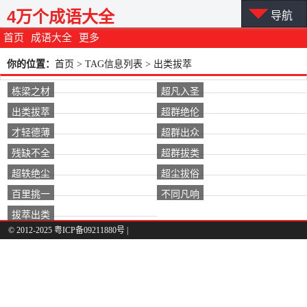
4万个成语大全
导航
首页
成语大全
更多
你的位置：
首页
> TAG信息列表 > 出类拔萃
栋梁之材
超凡入圣
出类拔萃
超群绝伦
才轻德薄
超群出众
残缺不全
超群拔类
超轶绝尘
超尘拔俗
百里挑一
不同凡响
拔萃出类
© 2012-2025 粤ICP备09211880号 |