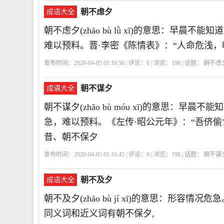
朝不虑夕
成语大全
朝不虑夕(zhāo bù lǜ xī)的意思：早
难以预料。晋·李密《陈情表》：“人命危浅，
发布时间：2020-04-05 01:16:50 | 评论：
0
| 浏览：
198
| 话题：
朝不虑
夕
CBLX
朝
不
虑
夕
朝不谋夕
成语大全
朝不谋夕(zhāo bù móu xī)的意思：
急，难以预料。《左传·昭公元年》：“吾侪偷
昔、朝不保夕
发布时间：2020-04-05 01:16:45 | 评论：
0
| 浏览：
198
| 话题：
朝不谋
夕
CBMX
朝
不
谋
夕
朝不及夕
成语大全
朝不及夕(zhāo bù jí xī)的意思：形容
同义词和近义词有朝不保夕,