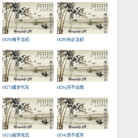
(829)悔不当初
(828)何必当初
(827)缓步代车
(826)河不出图
(825)画饼充饥
(824)溃不成军