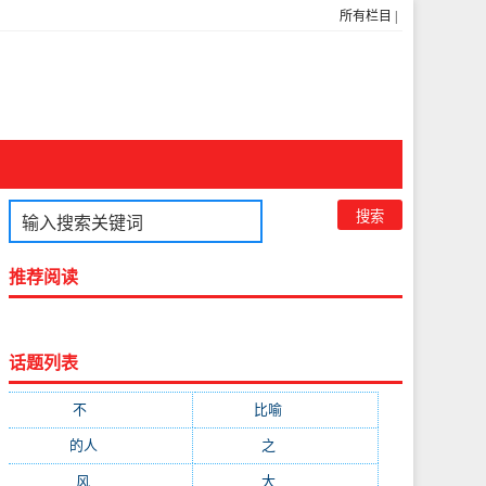
所有栏目
|
推荐阅读
话题列表
不
(1048)
比喻
(633)
的人
(591)
之
(416)
风
(310)
大
(292)