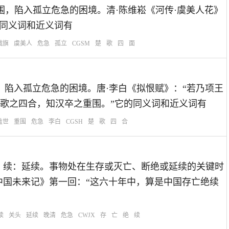
比喻四面被围，陷入孤立危急的困境。清·陈维崧《河传·虞美人花》
的同义词和近义词有
战旗
虞美人
危急
孤立
CGSM
楚
歌
四
面
四面被围，陷入孤立危急的困境。唐·李白《拟恨赋》：“若乃项王
歌之四合，知汉卒之重围。”它的同义词和近义词有
盖世
重围
危急
李白
CGSH
楚
歌
四
合
：绝：完结；续：延续。事物处在生存或灭亡、断绝或延续的关键时
中国未来记》第一回：“这六十年中，算是中国存亡绝续
续
关头
延续
晚清
危急
CWJX
存
亡
绝
续