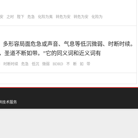
安
之时
陛下
危急
化险为夷
转危为安
转危为安
化险为
犹不绝如缕。多形容局面危急或声音、气息等低沉微弱、时断时续。
行，圣道不断如带。”它的同义词和近义词有
缕
时断时续
危急
低沉
微弱
BDRD
不
断
如
带
供技术服务