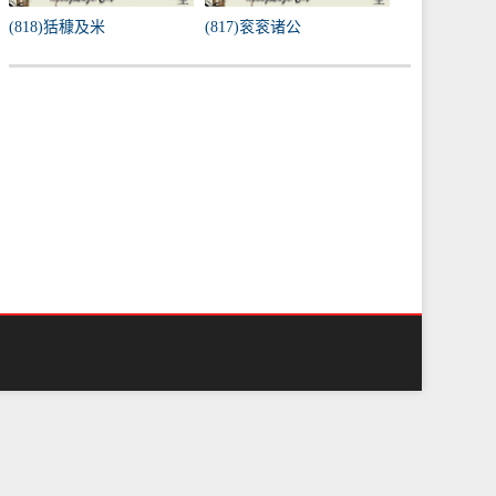
(818)狧穅及米
(817)衮衮诸公