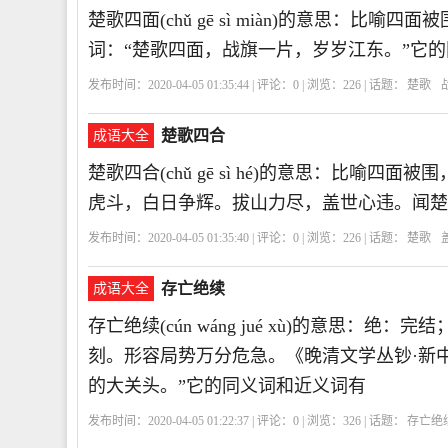
楚歌四面(chǔ gē sì miàn)的意思：
词：“楚歌四面，战旗一片，岁岁江东。”它
发布时间：2020-04-05 01:35:44 | 评论：
0
| 浏览：
226
| 话题：
楚歌
楚歌四合
成语大全
楚歌四合(chǔ gē sì hé)的意思：比喻
虎斗，白日争辉。拔山力尽，盖世心违。闻楚
发布时间：2020-04-05 01:35:40 | 评论：
0
| 浏览：
226
| 话题：
楚歌
存亡绝续
成语大全
存亡绝续(cún wáng jué xù)的意思
刻。形容局势万分危急。《晚清文学丛钞·新
的大关头。”它的同义词和近义词有
发布时间：2020-04-05 01:22:37 | 评论：
0
| 浏览：
326
| 话题：
存亡绝