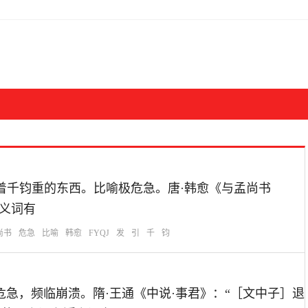
一根头发系着千钧重的东西。比喻极危急。唐·韩愈《与孟尚书
近义词有
尚书
危急
比喻
韩愈
FYQJ
发
引
千
钧
：比喻情势危急，频临崩溃。隋·王通《中说·事君》：“［文中子］退