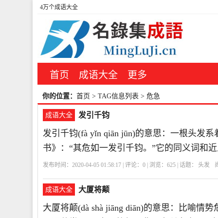
4万个成语大全
首页
成语大全
更多
你的位置：
首页
> TAG信息列表 > 危急
发引千钧
成语大全
发引千钧(fà yǐn qiān jūn)的意思：
书》：“其危如一发引千钧。”它的同义词和
发布时间：2020-04-05 01:58:17 | 评论：
0
| 浏览：
625
| 话题：
头发
大厦将颠
成语大全
大厦将颠(dà shà jiāng diān)的意思