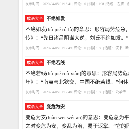
发布时间：2020-04-05 01:16:41 | 评论：
0
| 浏览：
198
| 话题：
左传
不绝如发
成语大全
不绝如发(bù jué rú fà)的意思：形容
传》：“先日诸吕阴谋大逆，刘氏不绝如发。”
发布时间：2020-04-05 01:12:49 | 评论：
0
| 浏览：
50
| 话题：
汉书
断
不绝若线
成语大全
不绝若线(bù jué ruò xiàn)的意思：
年》：“南夷与北狄交，中国不绝若线。”何休
发布时间：2020-04-05 01:12:48 | 评论：
0
| 浏览：
50
| 话题：
公羊传
变危为安
成语大全
变危为安(biàn wēi wéi ān)的意思：
之时变危为安，变乱为治，易于返掌。”它的