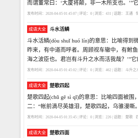
而谓董常曰：‘大厦将颠，非一木所支也。’”
发布时间：2020-04-05 01:45:07 | 评论：
0
| 浏览：
431
| 话题：
王通
斗水活鳞
成语大全
斗水活鳞(dòu shuǐ huó lín)的意思
昨来，有中道而呼者。周顾视车辙中，有鲋鱼
海之波臣也。君岂有斗升之水而活我哉？’”
发布时间：2020-04-05 01:45:02 | 评论：
0
| 浏览：
462
| 话题：
斗升之
楚歌四起
成语大全
楚歌四起(chǔ gē sì qǐ)的意思：比喻
二：“帐前滴尽英雄泪，楚歌四起，乌骓漫嘶
发布时间：2020-04-05 01:35:45 | 评论：
0
| 浏览：
226
| 话题：
楚歌
楚歌四面
成语大全