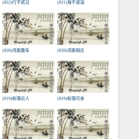
(822)行不贰过
(821)海不波溢
(820)鸿案鹿车
(820)鸿案相庄
(819)和蔼近人
(819)和蔼可亲