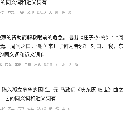
它的同义词和近义词有
情势
危急
中说
文中
DXJD
大
厦
将
颠
：比喻得到微薄的资助而解救眼前的危急。语出《庄子·外物》：“周
焉。周问之曰：‘鲋鱼来！子何为者邪？’对曰：‘我，东
它的同义词和近义词有
水
东海
车辙
中道
危急
DSHL
斗
水
活
鳞
四面被围，陷入孤立危急的困境。元·马致远《庆东原·叹世》曲之
。”它的同义词和近义词有
四起
之二
危急
孤立
CGSQ
楚
歌
四
起