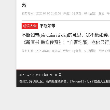
夷
发布时间：2020-04-05 01:03:58 | 评论：
0
| 浏览：
67
| 话题：
变乱
平
夷
BWWA
变
危
为
安
不断如带
成语大全
不断如带(bù duàn rú dài)的意思：
《新唐书·韩愈传赞》：“自晋汔隋，老佛显
发布时间：2020-04-05 00:58:49 | 评论：
0
| 浏览：
50
| 话题：
不绝如
© 2012-2025 粤ICP备09211880号 |
在线知识问答社区，高质量在线科普
。
| Powered By
4万个成语大全
提