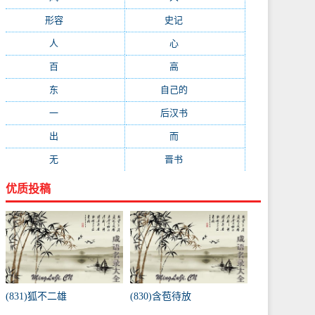
形容
(281)
史记
(235)
人
(215)
心
(200)
百
(199)
高
(190)
东
(186)
自己的
(181)
一
(181)
后汉书
(177)
出
(170)
而
(164)
无
(162)
晋书
(143)
优质投稿
(831)狐不二雄
(830)含苞待放