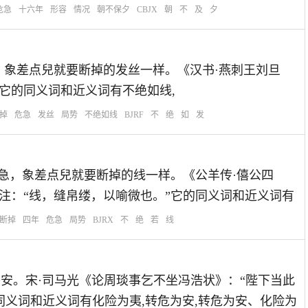
危急
十六年
形容
情况
朝不保夕
CBJX
朝
不
及
夕
局势危急，象差点兒就要断掉的发丝一样。《汉书·燕刺王刘旦
它的同义词和近义词有不绝如线,
掉
危急
发丝
局势
不绝如线
BJRF
不
绝
如
发
形容局势危急，象差点兒就要断掉的线一样。《公羊传·僖公四
注：“线，缝帛缕，以喻微也。”它的同义词和近义词有
断掉
四年
危急
局势
BJRX
不
绝
若
线
变危急为平安。宋·司马光《论周琰事乞不坐冯浩状》：“陛下当此
同义词和近义词有化险为夷,转危为安,转危为安、化险为