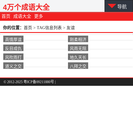
4万个成语大全
导航
首页
成语大全
更多
你的位置：
首页
> TAG信息列表 > 友谊
高情厚谊
刚柔相济
反目成仇
风雨无阻
风吹雨打
地久天长
道义之交
八拜之交
© 2012-2025 粤ICP备09211880号 |