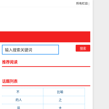
所有栏目
|
推荐阅读
话题列表
不
(1048)
比喻
(633)
的人
(591)
之
(416)
风
(310)
大
(292)