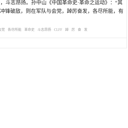
容精神振奋，斗志昂扬。孙中山《中国革命史·革命之运动》：“其
冲锋破敌，则在军队与会党，踔厉奋发，各尽所能，有
会党
各尽所能
革命史
斗志昂扬
CLFF
踔
厉
奋
发