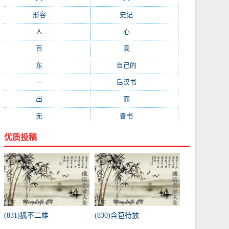
形容
(281)
史记
(235)
人
(215)
心
(200)
百
(199)
高
(190)
东
(186)
自己的
(181)
一
(181)
后汉书
(177)
出
(170)
而
(164)
无
(162)
晋书
(143)
优质投稿
(831)狐不二雄
(830)含苞待放