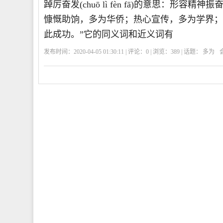
踔厉奋发(chuō lì fèn fā)的意思：形
慷慨助饷，多为华侨；热心宣传，多为学界；
此成功。”它的同义词和近义词有
发布时间：2020-04-05 01:30:11 | 评论：
0
| 浏览：
389
| 话题：
多为