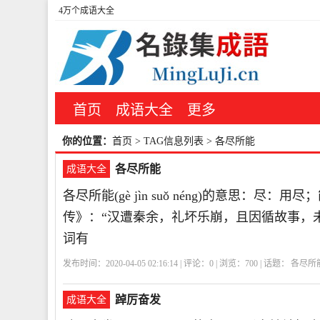
4万个成语大全
首页
成语大全
更多
你的位置：
首页
> TAG信息列表 > 各尽所能
各尽所能
成语大全
各尽所能(gè jìn suǒ néng)的意思：
传》：“汉遭秦余，礼坏乐崩，且因循故事，
词有
发布时间：2020-04-05 02:16:14 | 评论：
0
| 浏览：
700
| 话题：
各尽所
踔厉奋发
成语大全