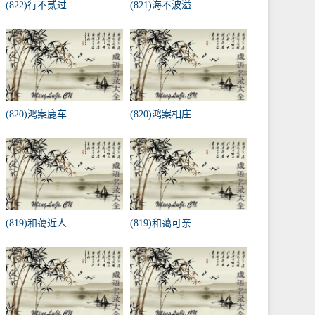
(822)行不贰过
(821)海不波溢
(820)鸿案鹿车
(820)鸿案相庄
(819)和蔼近人
(819)和蔼可亲