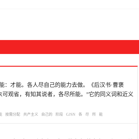
尽：用尽；能：才能。各人尽自己的能力去做。《后汉书·曹褒
未可观省，有知其说者，各尽所能。”它的同义词和近义
能
按需分配
共产主义
自己的
阶段
GJSN
各
尽
所
能