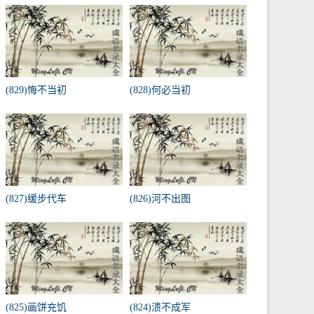
(829)悔不当初
(828)何必当初
(827)缓步代车
(826)河不出图
(825)画饼充饥
(824)溃不成军