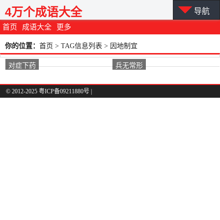
4万个成语大全
导航
首页
成语大全
更多
你的位置：
首页
> TAG信息列表 > 因地制宜
对症下药
兵无常形
© 2012-2025 粤ICP备09211880号 |