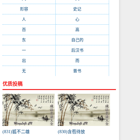
形容
(281)
史记
(235)
人
(215)
心
(200)
百
(199)
高
(190)
东
(186)
自己的
(181)
一
(181)
后汉书
(177)
出
(170)
而
(164)
无
(162)
晋书
(143)
优质投稿
(831)狐不二雄
(830)含苞待放