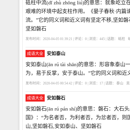
砥柱中流(dǐ zhù zhōng liú)的意
艰难的环境中起支柱作用。《晏子春秋·内篇
流。”它的同义词和近义词有坚定不移,坚如磐
坚如磐石
发布时间：2020-04-05 01:39:21 | 评论：
0
| 浏览：
445
| 话题：
砥柱
柱
坚定不移
力挽狂澜
坚如磐石
DZZL
砥
柱
中
流
安如泰山
成语大全
安如泰山(ān rú tài shān)的意思：形
为，易于反掌，安于泰山。”它的同义词和近义
发布时间：2020-04-05 00:54:42 | 评论：
0
| 浏览：
17
| 话题：
泰山
吴
动
ARTS
安
如
泰
山
安如磐石
成语大全
安如磐石(ān rú pán shí)的意思：磐
国》：“为名者否，为利者否，为忿者否，则
山,坚如磐石,安如泰山、坚如磐石