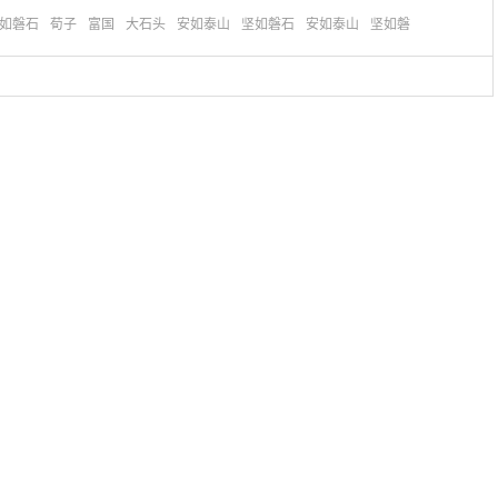
如磐石
荀子
富国
大石头
安如泰山
坚如磐石
安如泰山
坚如磐