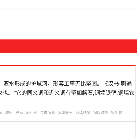
金属造的城，滚水形成的护城河。形容工事无比坚固。《汉书·蒯通
也。”它的同义词和近义词有坚如磐石,铜墙铁壁,铜墙铁
汤
城固
巴马
塔利班
金城汤池
坚如磐石
铜墙铁壁
铜墙铁壁
坚如磐