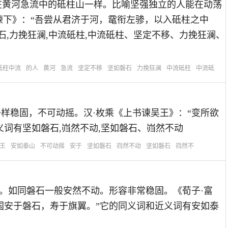
思：就象屹立在黄河急流中的砥柱山一样。比喻坚强独立的人能在动荡
谏下》：“吾尝从君济于河，鼋衔左骖，以入砥柱之中
石,力挽狂澜,中流砥柱,中流砥柱、坚定不移、力挽狂澜、
砥柱中流
的人
黄河
急流
坚定不移
坚如磐石
力挽狂澜
中流砥柱
中流砥
容象泰山一样稳固，不可动摇。汉·枚乘《上书谏吴王》：“变所欲
词有坚如磐石,岿然不动,坚如磐石、岿然不动
王
安如泰山
不可动摇
安于
坚如磐石
岿然不动
坚如磐石
岿然不
石：大石头。如同磐石一般安然不动。形容非常稳固。《荀子·富
国安于磐石，寿于旗翼。”它的同义词和近义词有安如泰