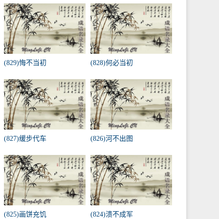
(829)悔不当初
(828)何必当初
(827)缓步代车
(826)河不出图
(825)画饼充饥
(824)溃不成军