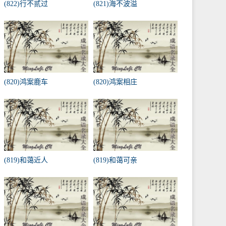
(822)行不贰过
(821)海不波溢
(820)鸿案鹿车
(820)鸿案相庄
(819)和蔼近人
(819)和蔼可亲