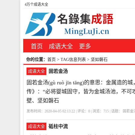
4万个成语大全
首页
成语大全
更多
你的位置：
首页
> TAG信息列表 > 坚如磐石
固若金汤
成语大全
固若金汤(gù ruò jīn tāng)的意思：
传》：“必将婴城固守，皆为金城汤池，不可攻
壁、坚如磐石
发布时间：2020-04-05 02:13:22 | 评论：
0
| 浏览：
715
| 话题：
固若金
石
GRJT
固
若
金
汤
砥柱中流
成语大全