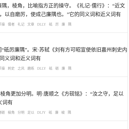
磨练节操。廉隅，棱角，比喻指方正的操守。《礼记·儒行》：“近文
章，以自磨厉，使成己廉隅也。”它的同义词和近义词有
节操
儒者
礼记
文章
DLLY
砥
厉
廉
隅
练节操。同“砥厉廉隅”。宋·苏轼《刘有方可昭宣使依旧嘉州刺史内
的同义词和近义词有
节操
刺史
之风
磨练
DLLY
砥
砺
廉
隅
过磨砺，使棱角更加分明。明·唐顺之《方砚铭》：“汝之守，足以
义词有
磨砺
棱角
分明
足以
DLJY
砥
廉
峻
隅