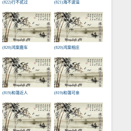
(822)行不贰过
(821)海不波溢
(820)鸿案鹿车
(820)鸿案相庄
(819)和蔼近人
(819)和蔼可亲