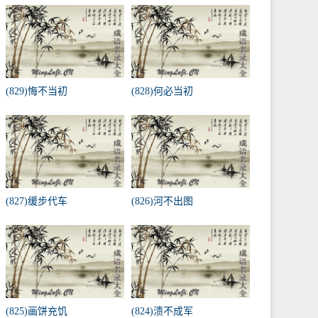
(829)悔不当初
(828)何必当初
(827)缓步代车
(826)河不出图
(825)画饼充饥
(824)溃不成军