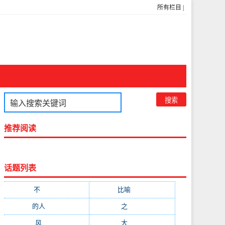
所有栏目
|
推荐阅读
话题列表
不
(1048)
比喻
(633)
的人
(591)
之
(416)
风
(310)
大
(292)