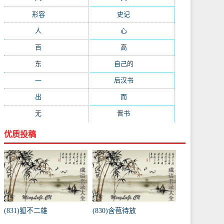
形容
(281)
史记
(235)
人
(215)
心
(200)
百
(199)
高
(190)
东
(186)
自己的
(181)
一
(181)
后汉书
(177)
出
(170)
而
(164)
无
(162)
晋书
(143)
优质投稿
(831)狐不二雄
(830)含苞待放