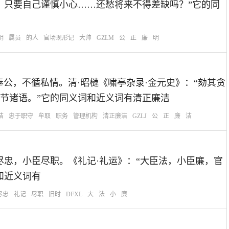
，只要自己谨慎小心……还愁将来不得差缺吗？”它的同
明
属员
的人
官场现形记
大帅
GZLM
公
正
廉
明
意思：指廉洁奉公，不循私情。清·昭槤《啸亭杂录·金元史》：“劾其贪
节诸语。”它的同义词和近义词有清正廉洁
洁
忠于职守
牟取
职务
管理机构
清正廉洁
GZLJ
公
正
廉
洁
旧时指大臣尽忠，小臣尽职。《礼记·礼运》：“大臣法，小臣廉，官
和近义词有
尽忠
礼记
尽职
旧时
DFXL
大
法
小
廉