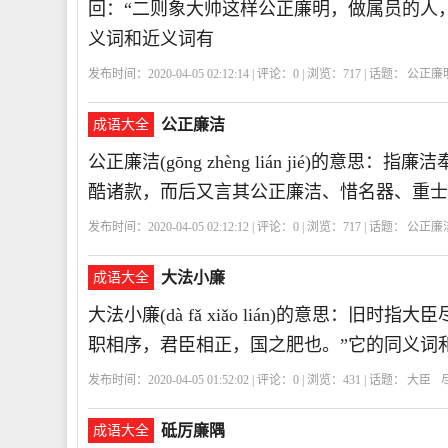
回：“二则象大帅这样公正廉明，做属员的人
义词和近义词有
发布时间：2020-04-05 02:12:14 | 评论：
0
| 浏览：
717
| 话题：
公正廉
公正廉洁
成语大全
公正廉洁(gōng zhèng lián jié)的
酷诸款，而后又言其公正廉洁、惜名器、重士
发布时间：2020-04-05 02:12:12 | 评论：
0
| 浏览：
717
| 话题：
公正廉
大法小廉
成语大全
大法小廉(dà fǎ xiǎo lián)的意思：
职相序，君臣相正，国之肥也。”它的同义词
发布时间：2020-04-05 01:52:02 | 评论：
0
| 浏览：
431
| 话题：
大臣
砥厉廉隅
成语大全