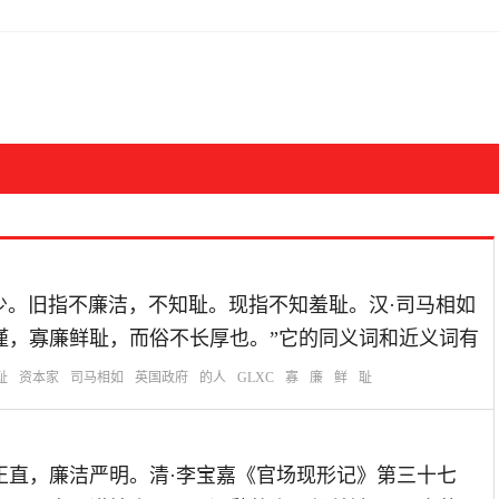
思：寡、鲜：少。旧指不廉洁，不知耻。现指不知羞耻。汉·司马相如
谨，寡廉鲜耻，而俗不长厚也。”它的同义词和近义词有
耻
资本家
司马相如
英国政府
的人
GLXC
寡
廉
鲜
耻
的意思：公平正直，廉洁严明。清·李宝嘉《官场现形记》第三十七