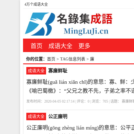
4万个成语大全
首页
成语大全
更多
你的位置：
首页
> TAG信息列表 > 廉
寡廉鲜耻
成语大全
寡廉鲜耻(guǎ lián xiǎn chǐ)的意
《喻巴蜀檄》：“父兄之教不先，子弟之率不
发布时间：2020-04-05 02:17:14 | 评论：
0
| 浏览：
705
| 话题：
寡廉鲜
公正廉明
成语大全
公正廉明(gōng zhèng lián míng)