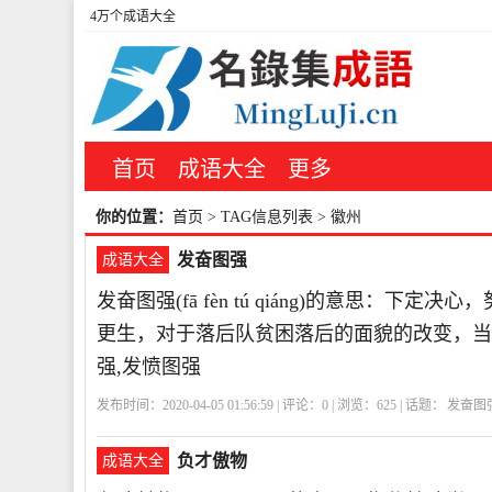
4万个成语大全
首页
成语大全
更多
你的位置：
首页
> TAG信息列表 > 徽州
发奋图强
成语大全
发奋图强(fā fèn tú qiáng)的意思：下
更生，对于落后队贫困落后的面貌的改变，当
强,发愤图强
发布时间：2020-04-05 01:56:59 | 评论：
0
| 浏览：
625
| 话题：
发奋图
负才傲物
成语大全