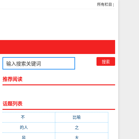
所有栏目
|
推荐阅读
话题列表
不
(1048)
比喻
(633)
的人
(591)
之
(416)
风
(310)
大
(292)