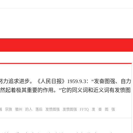
定决心，努力追求进步。《人民日报》1959.9.3：“发奋图强、自力
然起着极其重要的作用。”它的同义词和近义词有发愤图
强
宗族
徽州
的人
落后
发愤图强
发愤图强
FFTQ
发
奋
图
强