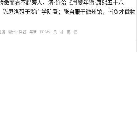
恃才学，骄傲而看不起旁人。清·许洽《眉叟年谱·康熙五十八
；陈思洛殂于湖广学院署；张自服于徽州馆，皆负才傲物
龙游
徽州
官署
年谱
FCAW
负
才
傲
物