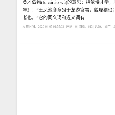
负才傲物(fù cái ào wù)的意思：指依
年》：“王凤池彦章殂于龙游官署，貌癯猥琐
者也。”它的同义词和近义词有
发布时间：2020-04-05 01:55:03 | 评论：
0
| 浏览：
613
| 话题：
湖广