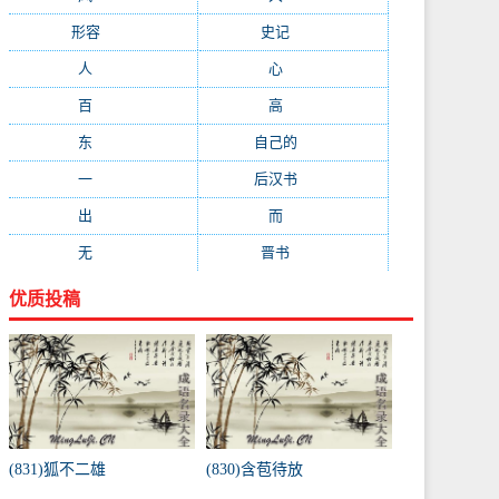
形容
(281)
史记
(235)
人
(215)
心
(200)
百
(199)
高
(190)
东
(186)
自己的
(181)
一
(181)
后汉书
(177)
出
(170)
而
(164)
无
(162)
晋书
(143)
优质投稿
(831)狐不二雄
(830)含苞待放