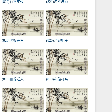
(822)行不贰过
(821)海不波溢
(820)鸿案鹿车
(820)鸿案相庄
(819)和蔼近人
(819)和蔼可亲