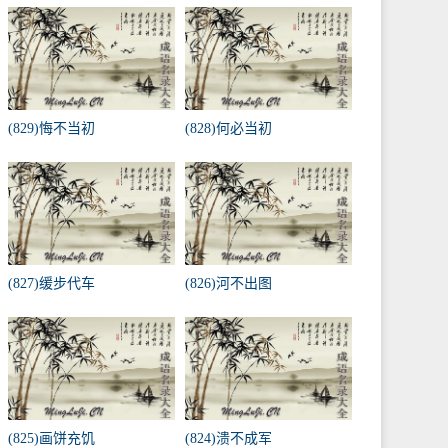
(829)悔不当初
(828)何必当初
(827)缓步代车
(826)河不出图
(825)画饼充饥
(824)溃不成军