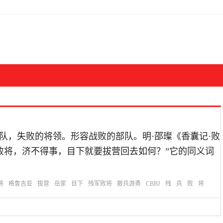
思：残余的军队，失败的将领。形容战败的部队。明·邵璨《香囊记·败
败将，济不得事，目下就要拔营回去如何？”它的同义词
将
格鲁吉亚
拔营
岳家
目下
残军败将
散兵游勇
CBBJ
残
兵
败
将