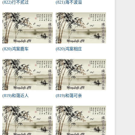
(822)行不贰过
(821)海不波溢
(820)鸿案鹿车
(820)鸿案相庄
(819)和蔼近人
(819)和蔼可亲