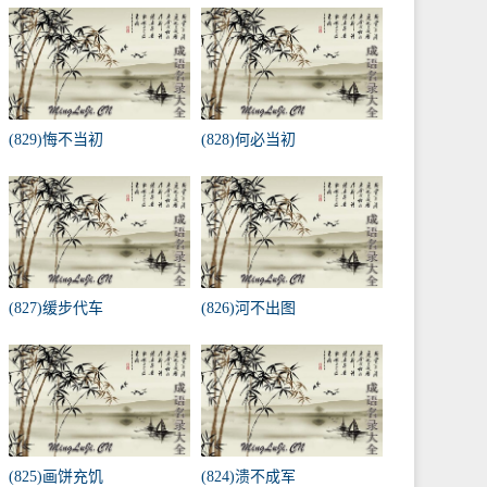
(829)悔不当初
(828)何必当初
(827)缓步代车
(826)河不出图
(825)画饼充饥
(824)溃不成军