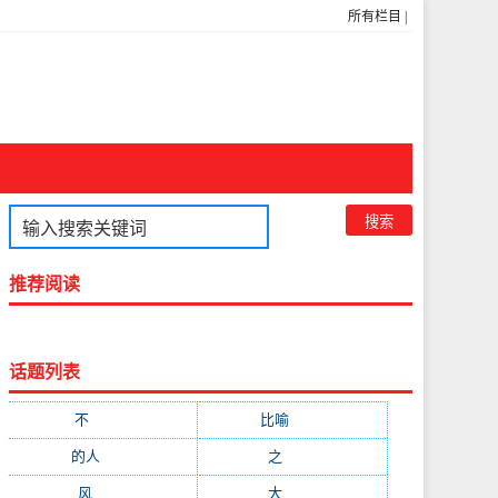
所有栏目
|
推荐阅读
话题列表
不
(1048)
比喻
(633)
的人
(591)
之
(416)
风
(310)
大
(292)