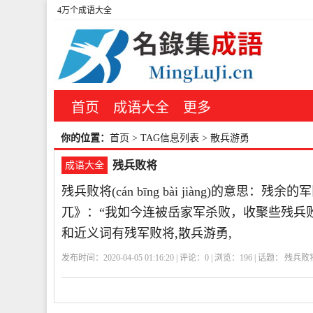
4万个成语大全
首页
成语大全
更多
你的位置：
首页
> TAG信息列表 > 散兵游勇
残兵败将
成语大全
残兵败将(cán bīng bài jiàng)的意
兀》：“我如今连被岳家军杀败，收聚些残兵
和近义词有残军败将,散兵游勇,
发布时间：2020-04-05 01:16:20 | 评论：
0
| 浏览：
196
| 话题：
残兵败