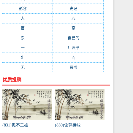
形容
(281)
史记
(235)
人
(215)
心
(200)
百
(199)
高
(190)
东
(186)
自己的
(181)
一
(181)
后汉书
(177)
出
(170)
而
(164)
无
(162)
晋书
(143)
优质投稿
(831)狐不二雄
(830)含苞待放