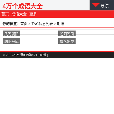
4万个成语大全
导航
首页
成语大全
更多
你的位置：
首页
> TAG信息列表 > 朝阳
凤鸣朝阳
朝阳鸣凤
朝阳丹凤
拔丛出类
© 2012-2025 粤ICP备09211880号 |