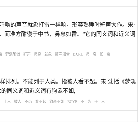
：鼾声。打呼噜的声音就象打雷一样响。形容熟睡时鼾声大作。宋·
为，而准方酣寝于中书，鼻息如雷。”它的同义词和近义词
雷
梦溪笔谈
鼾声
鼻息
就象
鼾声如雷
BXRL
鼻
息
如
雷
：象牙齿一样排列。不能列于人类。指被人看不起。宋·沈括《梦溪
它的同义词和近义词有狗彘不如,
谈
士人
被人
不齿
看不起
狗彘不如
BCYR
不
齿
于
人