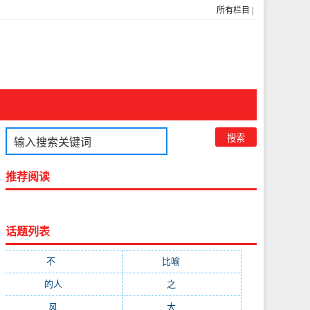
所有栏目
|
推荐阅读
话题列表
不
(1048)
比喻
(633)
的人
(591)
之
(416)
风
(310)
大
(292)