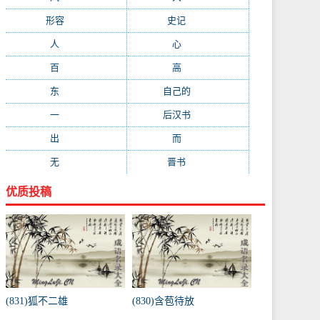
形容
(281)
史记
(235)
人
(215)
心
(200)
百
(199)
高
(190)
东
(186)
自己的
(181)
一
(181)
后汉书
(177)
出
(170)
而
(164)
无
(162)
晋书
(143)
优质投稿
(831)狐不二雄
(830)含苞待放