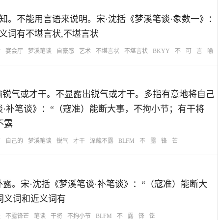
说明，告知。不能用言语来说明。宋·沈括《梦溪笔谈·象数一》：
义词有不堪言状,不堪言状
喻
宴会厅
梦溪笔谈
自豪感
艺术
不堪言状
不堪言状
BKYY
不
可
言
喻
：锋芒：比喻锐气或才干。不显露出锐气或才干。多指有意地将自己
谈·补笔谈》：“（寇准）能断大事，不拘小节；有干将
不露
芒
自己的
梦溪笔谈
锐气
才干
深藏不露
BLFM
不
露
锋
芒
喻才干不外露。宋·沈括《梦溪笔谈·补笔谈》：“（寇准）能断大
同义词和近义词有
谈
不露锋芒
笔谈
干将
不拘小节
BLFM
不
露
锋
铓