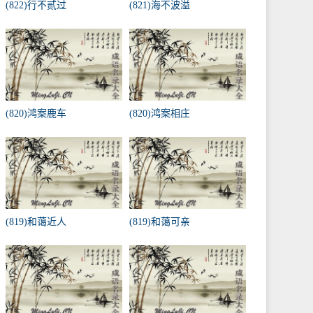
(822)行不贰过
(821)海不波溢
(820)鸿案鹿车
(820)鸿案相庄
(819)和蔼近人
(819)和蔼可亲