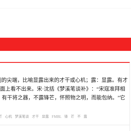
：锋芒：刀剑的尖端，比喻显露出来的才干或心机；露：显露。有才
面上看不出来。宋·沈括《梦溪笔谈补》：“宋寇准拜相
；有干将之器，不露锋芒，怀照物之明，而能包纳。”它
芒
心机
梦溪笔谈
才干
显露
FMBL
锋
芒
不
露