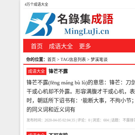
4万个成语大全
首页
成语大全
更多
你的位置：
首页
> TAG信息列表 > 梦溪笔谈
锋芒不露
成语大全
锋芒不露(fēng máng bù lù)的意思
干或心机却不外露。形容满腹才干或心机，表
时，朝廷所下诏书有：‘能断大事，不拘小节
的同义词和近义词有
发布时间：2020-04-05 02:04:35 | 评论：
0
| 浏览：
604
| 话题：
不露锋