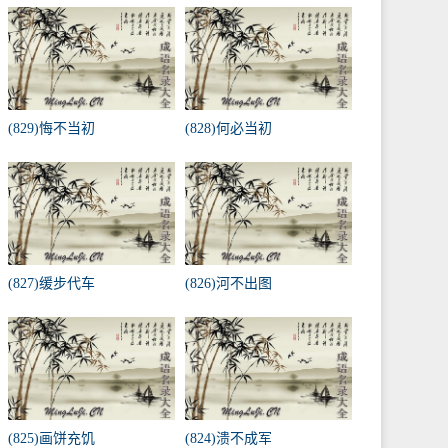
(829)悔不当初
(828)何必当初
(827)缓步代车
(826)河不出图
(825)画饼充饥
(824)溃不成军