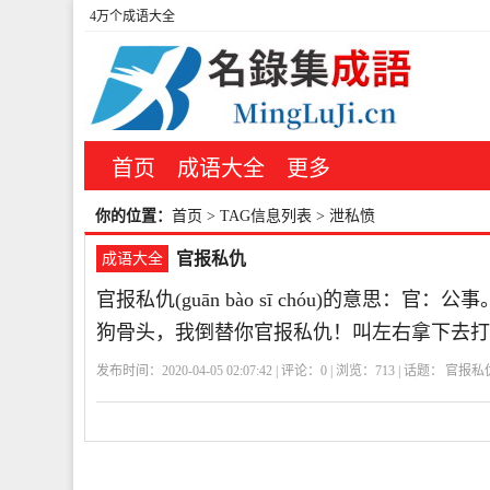
4万个成语大全
首页
成语大全
更多
你的位置：
首页
> TAG信息列表 > 泄私愤
官报私仇
成语大全
官报私仇(guān bào sī chóu)的意思
狗骨头，我倒替你官报私仇！叫左右拿下去打
发布时间：2020-04-05 02:07:42 | 评论：
0
| 浏览：
713
| 话题：
官报私