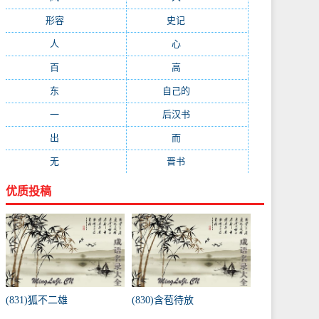
形容
(281)
史记
(235)
人
(215)
心
(200)
百
(199)
高
(190)
东
(186)
自己的
(181)
一
(181)
后汉书
(177)
出
(170)
而
(164)
无
(162)
晋书
(143)
优质投稿
(831)狐不二雄
(830)含苞待放