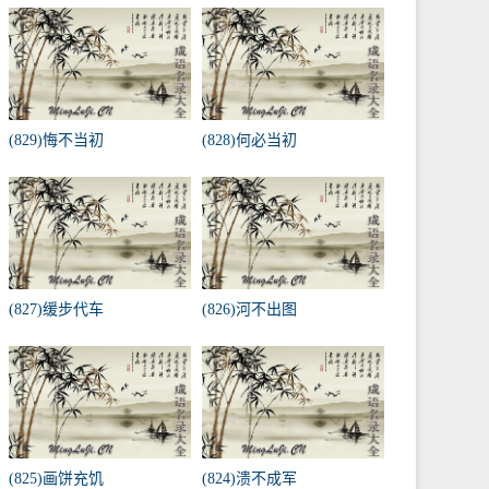
(829)悔不当初
(828)何必当初
(827)缓步代车
(826)河不出图
(825)画饼充饥
(824)溃不成军