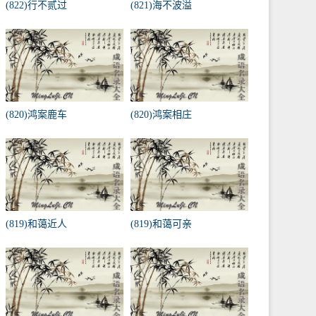
(822)行不贰过
(821)海不波溢
(820)鸿案鹿车
(820)鸿案相庄
(819)和蔼近人
(819)和蔼可亲