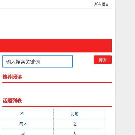
所有栏目
|
推荐阅读
话题列表
不
(1048)
比喻
(633)
的人
(591)
之
(416)
风
(310)
大
(292)