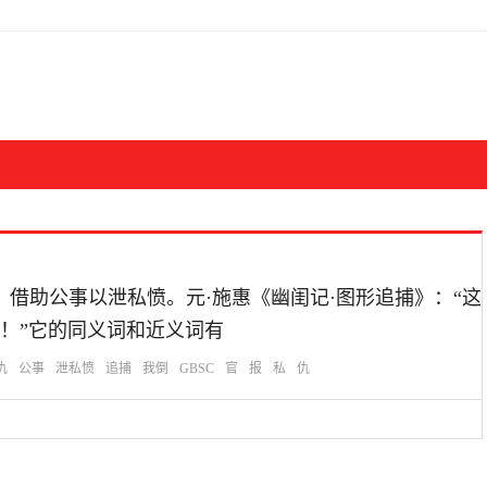
：官：公事。借助公事以泄私愤。元·施惠《幽闺记·图形追捕》：“这
！”它的同义词和近义词有
仇
公事
泄私愤
追捕
我倒
GBSC
官
报
私
仇