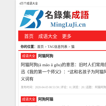
4万个成语大全
首页
成语大全
更多
你的位置：
首页
> TAG信息列表 > 猫
阿猫阿狗
成语大全
阿猫阿狗(ā māo ā gǒu)的意思：旧时
迅《我的第一个师父》：“这和名孩子为阿猫
义词有
发布时间：2020-04-05 00:53:59 | 评论：
0
| 浏览：
20
| 话题：
阿猫阿
阿狗阿猫
成语大全