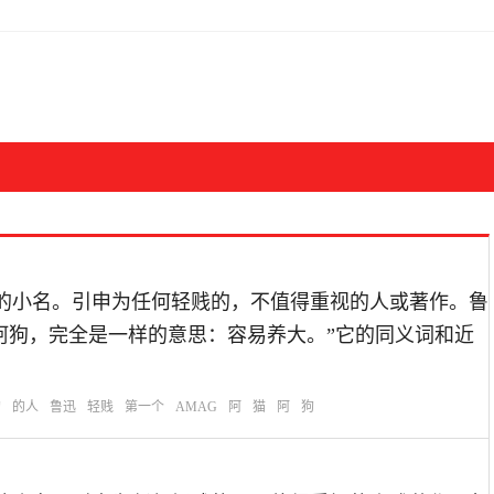
人们常用的小名。引申为任何轻贱的，不值得重视的人或著作。鲁
阿狗，完全是一样的意思：容易养大。”它的同义词和近
狗
的人
鲁迅
轻贱
第一个
AMAG
阿
猫
阿
狗