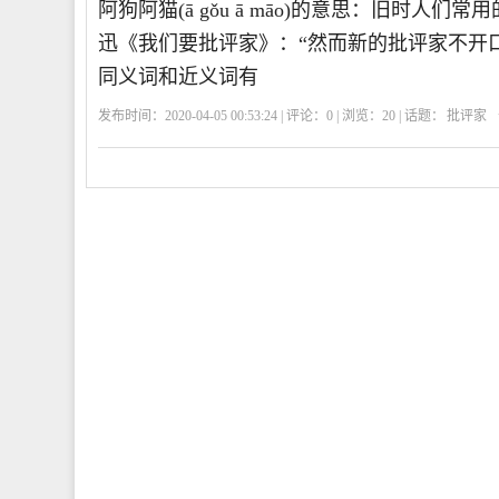
阿狗阿猫(ā gǒu ā māo)的意思：旧时
迅《我们要批评家》：“然而新的批评家不开口
同义词和近义词有
发布时间：2020-04-05 00:53:24 | 评论：
0
| 浏览：
20
| 话题：
批评家