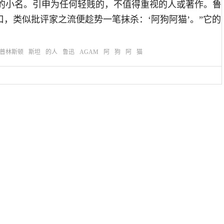
人们常用的小名。引申为任何轻贱的，不值得重视的人或著作。鲁
，类似批评家之流便趁势一笔抹杀：‘阿狗阿猫’。”它的
普林斯顿
斯坦
的人
鲁迅
AGAM
阿
狗
阿
猫