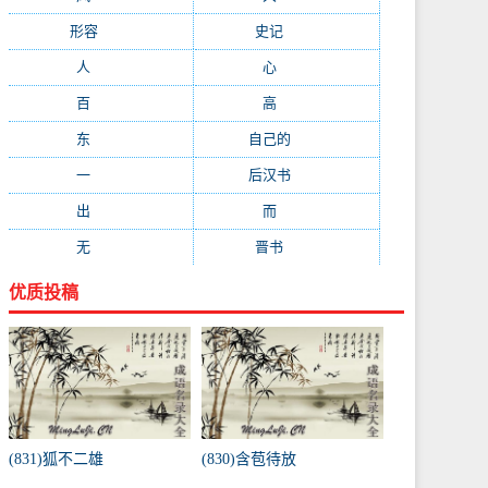
形容
(281)
史记
(235)
人
(215)
心
(200)
百
(199)
高
(190)
东
(186)
自己的
(181)
一
(181)
后汉书
(177)
出
(170)
而
(164)
无
(162)
晋书
(143)
优质投稿
(831)狐不二雄
(830)含苞待放