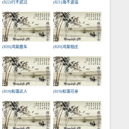
(822)行不贰过
(821)海不波溢
(820)鸿案鹿车
(820)鸿案相庄
(819)和蔼近人
(819)和蔼可亲