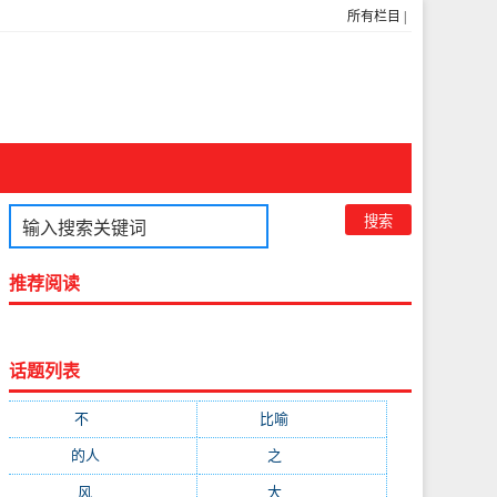
所有栏目
|
推荐阅读
话题列表
不
(1048)
比喻
(633)
的人
(591)
之
(416)
风
(310)
大
(292)