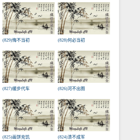
(829)悔不当初
(828)何必当初
(827)缓步代车
(826)河不出图
(825)画饼充饥
(824)溃不成军