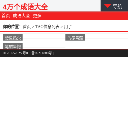
4万个成语大全
导航
首页
成语大全
更多
你的位置：
首页
> TAG信息列表 > 用了
焚巢捣穴
鸟尽弓藏
笔酣墨饱
© 2012-2025 粤ICP备09211880号 |