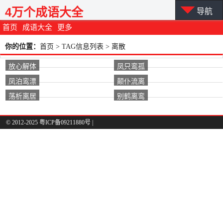
4万个成语大全
导航
首页
成语大全
更多
你的位置：
首页
> TAG信息列表 > 离散
放心解体
凤只鸾孤
凤泊鸾漂
颠仆流离
荡析离居
别鹤离鸾
© 2012-2025 粤ICP备09211880号 |