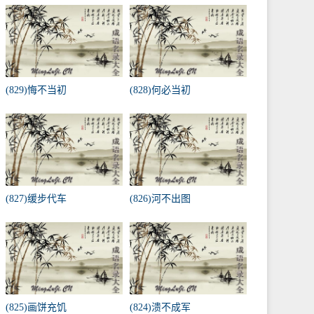
(829)悔不当初
(828)何必当初
(827)缓步代车
(826)河不出图
(825)画饼充饥
(824)溃不成军