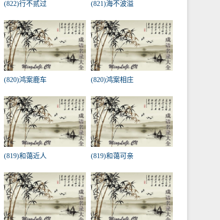
(822)行不贰过
(821)海不波溢
(820)鸿案鹿车
(820)鸿案相庄
(819)和蔼近人
(819)和蔼可亲