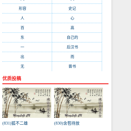
形容
(281)
史记
(235)
人
(215)
心
(200)
百
(199)
高
(190)
东
(186)
自己的
(181)
一
(181)
后汉书
(177)
出
(170)
而
(164)
无
(162)
晋书
(143)
优质投稿
(831)狐不二雄
(830)含苞待放