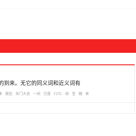
容接连不断的到来。无它的同义词和近义词有
来
我在
关门大吉
一间
已是
FZTL
纷
至
踏
来