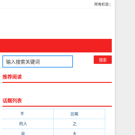
所有栏目
|
推荐阅读
话题列表
不
(1048)
比喻
(633)
的人
(591)
之
(416)
风
(310)
大
(292)