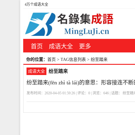
4万个成语大全
首页
成语大全
更多
你的位置：
首页
> TAG信息列表 > 纷至踏来
纷至踏来
成语大全
纷至踏来(fēn zhì tà lái)的意思：形
发布时间：2020-04-05 01:59:26 | 评论：
0
| 浏览：
646
| 话题：
纷至踏