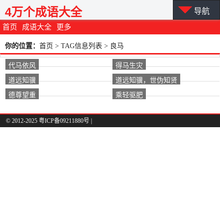
4万个成语大全
导航
首页
成语大全
更多
你的位置：
首页
> TAG信息列表 > 良马
代马依风
得马生灾
道远知骥
道远知骥，世伪知贤
德尊望重
乘轻驱肥
© 2012-2025 粤ICP备09211880号 |