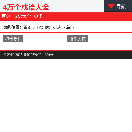
4万个成语大全
导航
首页
成语大全
更多
你的位置：
首页
> TAG信息列表 > 车臣
担惊受怕
出生入死
© 2012-2025 粤ICP备09211880号 |