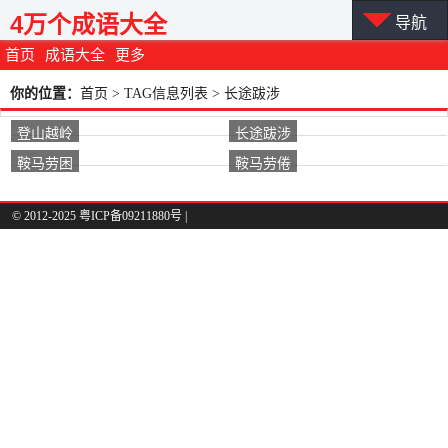
4万个成语大全
导航
首页
成语大全
更多
你的位置：
首页
> TAG信息列表 > 长途跋涉
登山越岭
长途跋涉
鞍马劳困
鞍马劳倦
© 2012-2025 粤ICP备09211880号 |