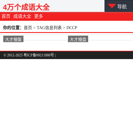
4万个成语大全
导航
首页
成语大全
更多
你的位置：
首页
> TAG信息列表 > DCCP
大才榱槃
大才榱盘
© 2012-2025 粤ICP备09211880号 |