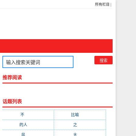
所有栏目
|
推荐阅读
话题列表
不
(1048)
比喻
(633)
的人
(591)
之
(416)
风
(310)
大
(292)