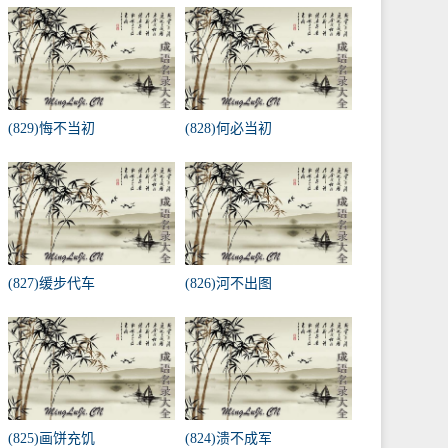
(829)悔不当初
(828)何必当初
(827)缓步代车
(826)河不出图
(825)画饼充饥
(824)溃不成军