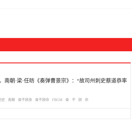
奋不顾身。南朝·梁·任昉《奏弹曹景宗》：“故司州刺史蔡道恭率
刺史
南朝
奋不顾身
奋不顾命
FBGM
奋
不
顾
命