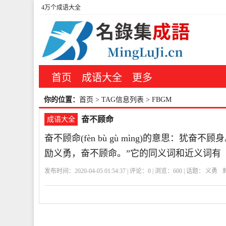
4万个成语大全
首页
成语大全
更多
你的位置：
首页
> TAG信息列表 > FBGM
奋不顾命
成语大全
奋不顾命(fèn bù gù mìng)的意思：犹
励义勇，奋不顾命。”它的同义词和近义词有
发布时间：2020-04-05 01:54:37 | 评论：
0
| 浏览：
600
| 话题：
义勇