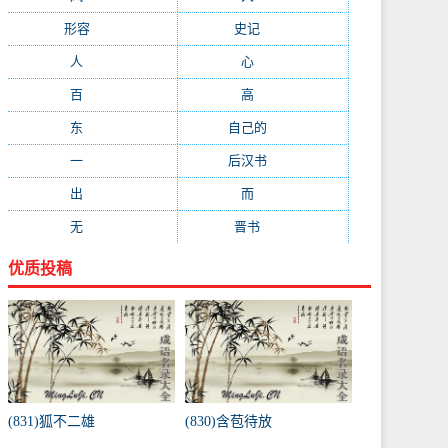
形容
(281)
史记
(235)
人
(215)
心
(200)
百
(199)
高
(190)
东
(186)
自己的
(181)
一
(181)
后汉书
(177)
出
(170)
而
(164)
无
(162)
晋书
(143)
优质投稿
(831)狐不二雄
(830)含苞待放