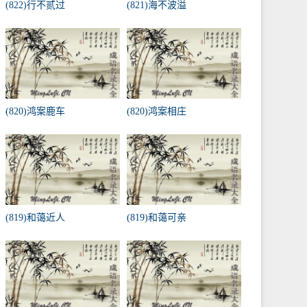
(822)行不贰过
(821)海不波溢
(820)鸿案鹿车
(820)鸿案相庄
(819)和蔼近人
(819)和蔼可亲