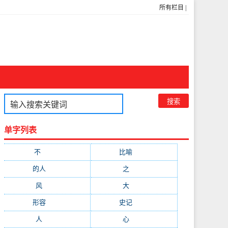
所有栏目
|
单字列表
不
(1048)
比喻
(633)
的人
(591)
之
(416)
风
(310)
大
(292)
形容
(281)
史记
(235)
人
(215)
心
(200)