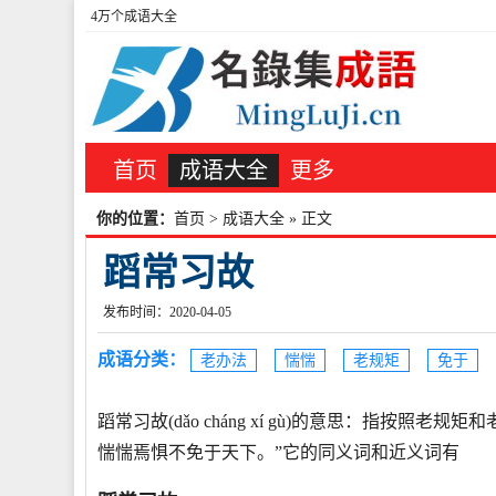
4万个成语大全
首页
成语大全
更多
你的位置：
首页
>
成语大全
» 正文
蹈常习故
发布时间：2020-04-05
成语分类：
老办法
惴惴
老规矩
免于
蹈常习故(dǎo cháng xí gù)的意思：指按
惴惴焉惧不免于天下。”它的同义词和近义词有