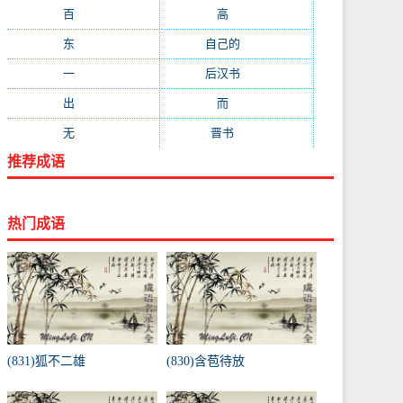
百
(199)
高
(190)
东
(186)
自己的
(181)
一
(181)
后汉书
(177)
出
(170)
而
(164)
无
(162)
晋书
(143)
推荐成语
热门成语
(831)狐不二雄
(830)含苞待放