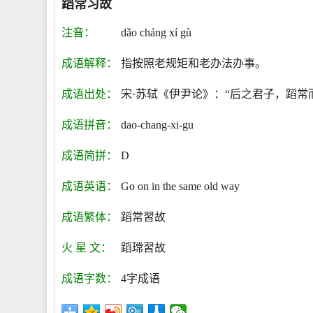
蹈常习故
注音：
dǎo cháng xí gù
成语解释：
指按照老规矩和老办法办事。
成语出处：
宋·苏轼《伊尹论》：“后之君子，蹈常
成语拼音：
dao-chang-xi-gu
成语简拼：
D
成语英语：
Go on in the same old way
成语繁体：
蹈常習故
火 星 文：
蹈瑺習故
成语字数：
4字成语