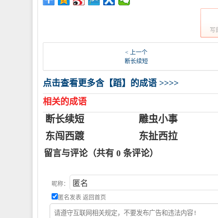
写
< 上一个
断长续短
点击查看更多含【蹈】的成语 >>>>
相关的成语
断长续短
雕虫小事
东闯西踱
东扯西拉
留言与评论（共有
0
条评论）
昵称：
匿名发表
返回首页