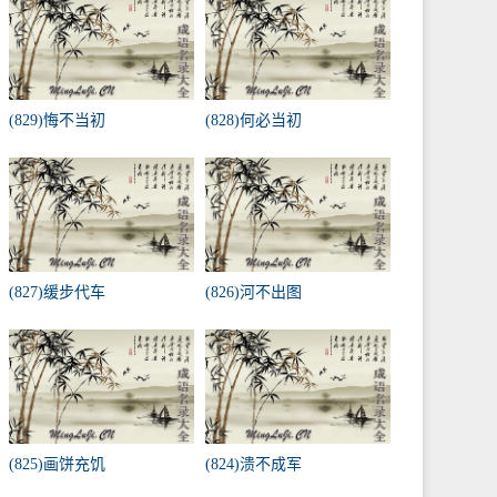
(829)悔不当初
(828)何必当初
(827)缓步代车
(826)河不出图
(825)画饼充饥
(824)溃不成军