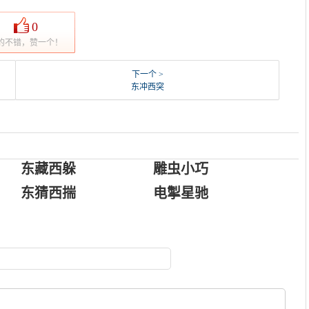
0
的不错，赞一个！
下一个 >
东冲西突
东藏西躲
雕虫小巧
东猜西揣
电掣星驰