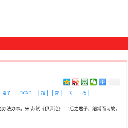
君子
DCXG
蹈
常
习
故
照老规矩和老办法办事。宋·苏轼《伊尹论》：“后之君子，蹈常而习故，