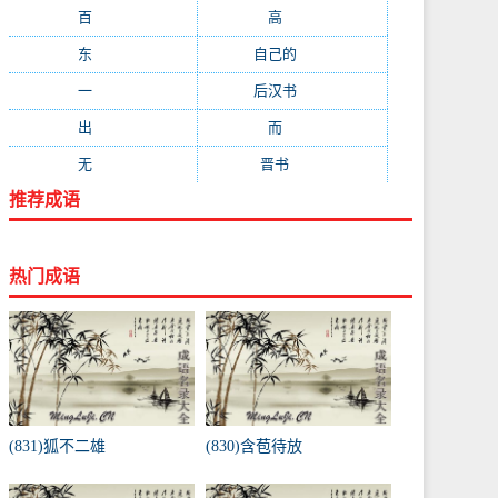
百
(199)
高
(190)
东
(186)
自己的
(181)
一
(181)
后汉书
(177)
出
(170)
而
(164)
无
(162)
晋书
(143)
推荐成语
热门成语
(831)狐不二雄
(830)含苞待放