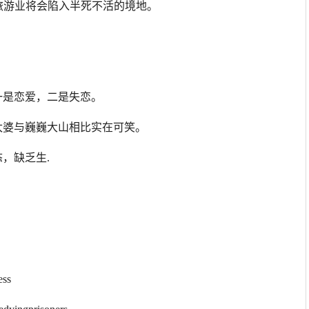
该地区的旅游业将会陷入半死不活的境地。
一是恋爱，二是失恋。
太婆与巍巍大山相比实在可笑。
，缺乏生.
ss