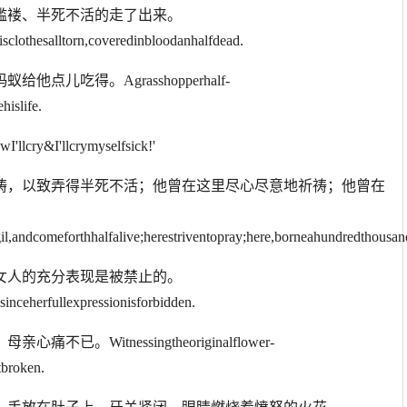
褴褛、半死不活的走了出来。
clothesalltorn,coveredinbloodanhalfdead.
儿吃得。Agrasshopperhalf-
islife.
'llcrymyselfsick!'
夜祷，以致弄得半死不活；他曾在这里尽心尽意地祈祷；他曾在
il,andcomeforthhalfalive;herestriventopray;here,borneahundredthousan
女人的充分表现是被禁止的。
inceherfullexpressionisforbidden.
itnessingtheoriginalflower-
tbroken.