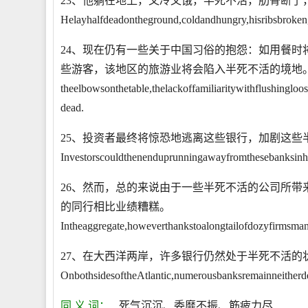
23、他躺在地上，又冷又饿，半死不活，肋骨断
Helayhalfdeadontheground,coldandhungry,hisribsbroken
24、现在仍有一些关于中国习俗的抱怨：如用餐
些游客，该地区的旅游业将会陷入半死不活的境地。Thereisstillso
theelbowsonthetable,thelackoffamiliaritywithflushingloos-
dead.
25、投资者最终将惊恐地逃离这些银行，加剧这些
Investorscouldthenenduprunningawayfromthesebanksinhorr
26、然而，总的来说由于一些半死不活的公司所
的同行相比业绩糟糕。
Intheaggregate,howeverthankstoalongtailofdozyfirmsman
27、在大西洋两岸，许多银行仍然处于半死不活的
OnbothsidesoftheAtlantic,numerousbanksremainneitherd
同 义 词：
死气沉沉、委靡不振、筋疲力尽