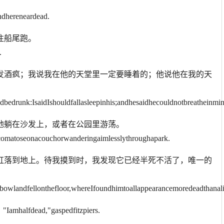
reneardead.
往船尾跑。
.
是发酒疯；我说我在他的天堂里一定要睡着的；他说他在我的天
dbedrunk:IsaidIshouldfallasleepinhis;andhesaidhecouldnotbreatheinm
地躺在沙发上，或者在公园里游荡。
comatoseonacouchorwanderingaimlesslythroughapark.
鱼缸落到地上。待我摸到时，我发现它已经半死不活了，唯一的
wlandfellonthefloor,whereIfoundhimtoallappearancemoredeadthanalive
ad,"gaspedfitzpiers.