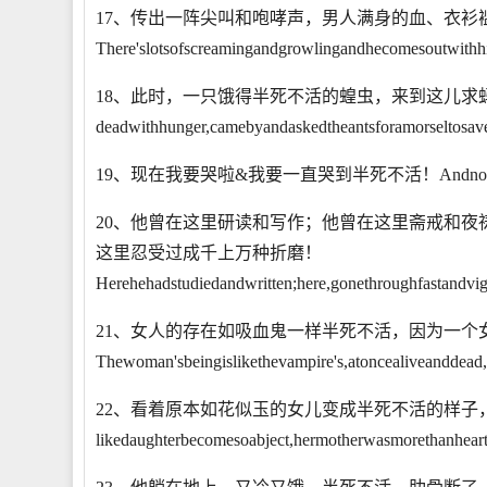
17、传出一阵尖叫和咆哮声，男人满身的血、衣衫
There'slotsofscreamingandgrowlingandhecomesoutwithhis
18、此时，一只饿得半死不活的蝗虫，来到这儿求蚂蚁给他点
deadwithhunger,camebyandaskedtheantsforamorseltosaveh
19、现在我要哭啦&我要一直哭到半死不活！AndnowI'llcry&I
20、他曾在这里研读和写作；他曾在这里斋戒和
这里忍受过成千上万种折磨！
Herehehadstudiedandwritten;here,gonethroughfastandvig
21、女人的存在如吸血鬼一样半死不活，因为一个
Thewoman'sbeingislikethevampire's,atoncealiveanddead,s
22、看着原本如花似玉的女儿变成半死不活的样子，母亲心痛不已。W
likedaughterbecomesoabject,hermotherwasmorethanhear