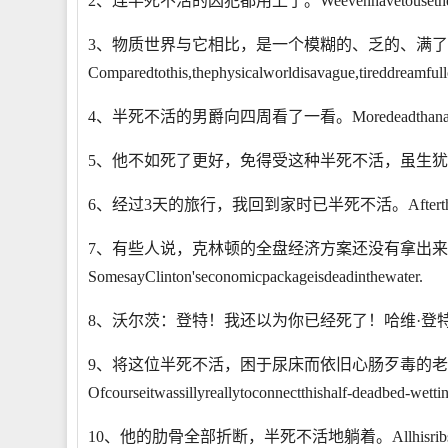
2、连半死不活的囚犯都用上了。Weevenhavetousethedyin
3、物质世界与它相比，是一个模糊的、乏的、满
Comparedtothis,thephysicalworldisavague,tireddreamfull
4、半死不活的男爵向四周看了一看。Moredeadthanalive,h
5、他不如死了更好，免得受这种半死不活，虽生犹死得痛苦。Betterifh
6、经过3天的旅行，我回到家时已半死不活。Afterthreeday'sjou
7、有些人说，克林顿的全盘经济方案还没有拿出
SomesayClinton'seconomicpackageisdeadinthewater.
8、沃尔茨：登特！我还以为你已经死了！哈维·登特：半死不活Wuert
9、将这位半死不活，困于尿床而依旧心肠歹毒的
Ofcourseitwassillyreallytoconnectthishalf-deadbed-wetti
10、他的肋骨全部折断，半死不活地躺着。Allhisribsbroken