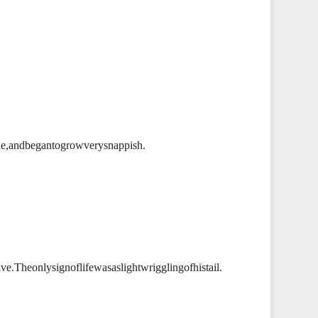
ine,andbegantogrowverysnappish.
.Theonlysignoflifewasaslightwrigglingofhistail.