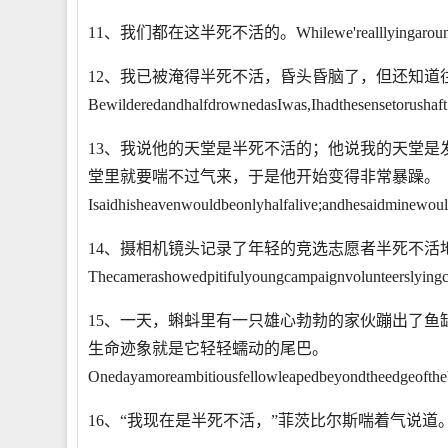
11、我们都在这半死不活的。Whilewe'realllyingaroundhe
12、我已被淹得半死不活，昏头昏脑了，但还知道
BewilderedandhalfdrownedasIwas,Ihadthesensetorushaft
13、我说他的天堂是半死不活的；他说我的天堂
堂里就要喘不过气来，于是他开始变得非常暴躁。
Isaidhisheavenwouldbeonlyhalfalive;andhesaidminewoul
14、摄相机镜头记录了年轻的竞选志愿者半死不活
Thecamerashowedpitifulyoungcampaignvolunteerslying
15、一天，蝌蚪里有一只雄心勃勃的家伙蹦出了
生命迹象就是它轻轻蠕动的尾巴。
Onedayamoreambitiousfellowleapedbeyondtheedgeofthebo
16、“我现在是半死不活，”菲茨比尔斯喘着气说道。"Iamhalfde