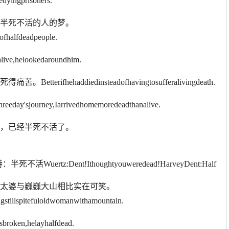
gprisoners.
了半死不活的人的梦。
ofhalfdeadpeople.
elookedaroundhim.
ehaddiedinsteadofhavingtosufferalivingdeath.
rney,Iarrivedhomemoredeadthanalive.
来，已经半死不活了。
z:Dent!Ithoughtyouweredead!HarveyDent:Half
老太婆与巍巍大山相比实在可笑。
ngstillspitefuloldwomanwithamountain.
,helayhalfdead.