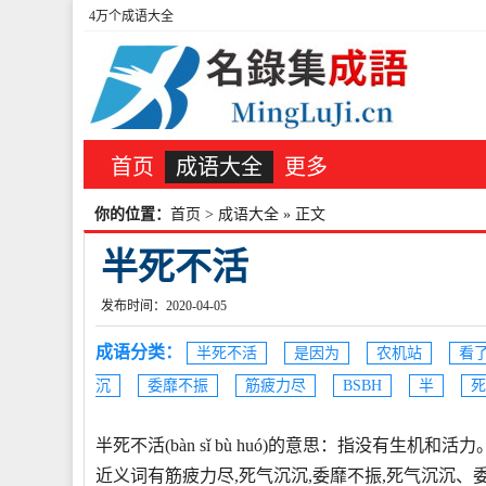
4万个成语大全
首页
成语大全
更多
你的位置：
首页
>
成语大全
» 正文
半死不活
发布时间：2020-04-05
成语分类：
半死不活
是因为
农机站
看
沉
委靡不振
筋疲力尽
BSBH
半
死
半死不活(bàn sǐ bù huó)的意思：指没有生
近义词有筋疲力尽,死气沉沉,委靡不振,死气沉沉、