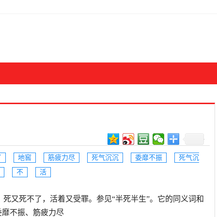
了
地窖
筋疲力尽
死气沉沉
委靡不振
死气沉
不
活
机和活力。死又死不了，活着又受罪。参见“半死半生”。它的同义词和
委靡不振、筋疲力尽