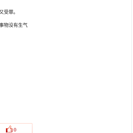
又受罪。
事物没有生气
0