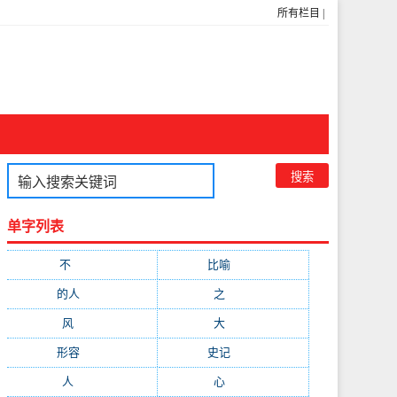
所有栏目
|
单字列表
不
(1048)
比喻
(633)
的人
(591)
之
(416)
风
(310)
大
(292)
形容
(281)
史记
(235)
人
(215)
心
(200)