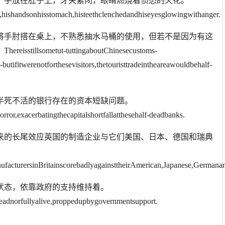
了，手放在肚子上，牙关紧闭，眼睛燃烧着愤怒的火花。
,hishandsonhisstomach,histeethclenchedandhiseyesglowingwithanger.
时将手肘搭在桌上，不熟悉抽水马桶的使用，但若不是因为有这
metut-tuttingaboutChinesecustoms-
butifitwerenotforthesevisitors,thetouristtradeintheareawouldbehalf-
半死不活的银行存在的资本短缺问题。
or,exacerbatingthecapitalshortfallatthesehalf-deadbanks.
带来的长尾效应英国的制造企业与它们美国、日本、德国和瑞典
ufacturersinBritainscorebadlyagainsttheirAmerican,Japanese,Germana
状态，依靠政府的支持维持着。
eadnorfullyalive,proppedupbygovernmentsupport.