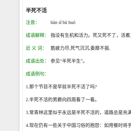
半死不活
注音：
bàn sǐ bù huó
成语解释：
指没有生机和活力。死又死不了，活着
近 义 词：
筋疲力尽,死气沉沉,委靡不振,
成语出处：
参见“半死半生”。
成语例句：
1.那个节目不是早就半死不活了吗?
2.半死不活的男爵向四周看了一看。
3.常青林这里似乎永远是半死不活的，道路总是充
4.现在仍有一些关于中国习俗的抱怨：如用餐时将