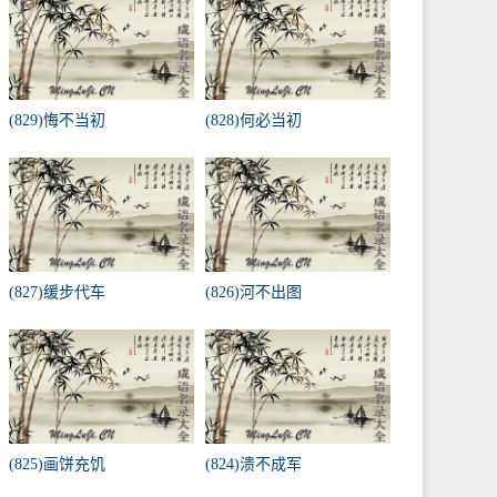
(829)悔不当初
(828)何必当初
(827)缓步代车
(826)河不出图
(825)画饼充饥
(824)溃不成军