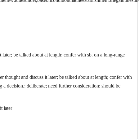
henewdutiesunder,baseonconditionthattheestablishmentoflegaldutiesu
t later; be talked about at length; confer with sb. on a long-range
t and discuss it later; be talked about at length; confer with
 a decision.; deliberate; need further consideration; should be
t later