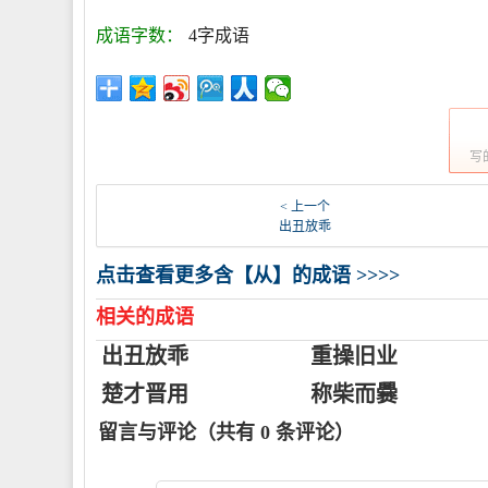
成语字数：
4字成语
写
< 上一个
出丑放乖
点击查看更多含【从】的成语 >>>>
相关的成语
出丑放乖
重操旧业
楚才晋用
称柴而爨
留言与评论（共有
0
条评论）