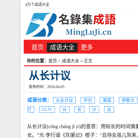
4万个成语大全
首页
成语大全
更多
你的位置：
首页
>
成语大全
» 正文
从长计议
发布时间：2020-04-05
成语分类：
从长计议
华为
美国
伊斯兰
打
CCJY
从
长
计
议
从长计议(cóng cháng jì yì)的意思：用较
长。”元·李行道《灰阑记》楔子：“且待女孩儿到