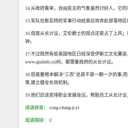
14.从政府看来，自由民主的气象虽然讨好人，它
15.军队在斯瓦特的军事行动结束后将奔赴部落地
16.但是从长计议，艾伦爵士的观点还是占了上风
钟。
17.不过既然有些英国地区已经深受伊斯兰文化薰
www.gushidi.cn)何，都需要政府的从长计议。
18.但是要根本解决“三农”总是不是一朝一夕的事
策,建立健全长效机制。
19.他们应该安排职业发展会议，帮助员工从长计
成语拼音：
cong-chang-ji-yi
成语简拼：
C