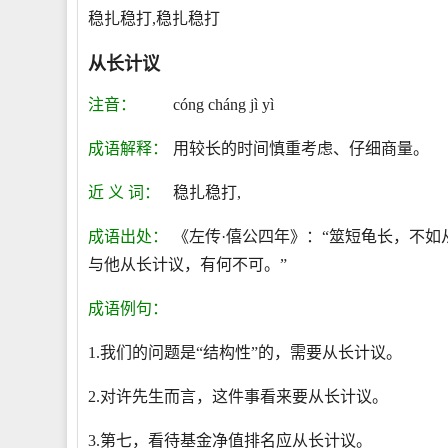
稳扎稳打,稳扎稳打
从长计议
注音：
cóng cháng jì yì
成语解释：
用较长的时间慎重考虑、仔细商量。
近 义 词：
稳扎稳打,
成语出处：
《左传·僖公四年》：“筮短龟长，不如
与他从长计议，有何不可。”
成语例句：
1.我们的问题是“结构性”的，需要从长计议。
2.对许先生而言，这件事看来要从长计议。
3.第七，看待基金净值排名应从长计议。