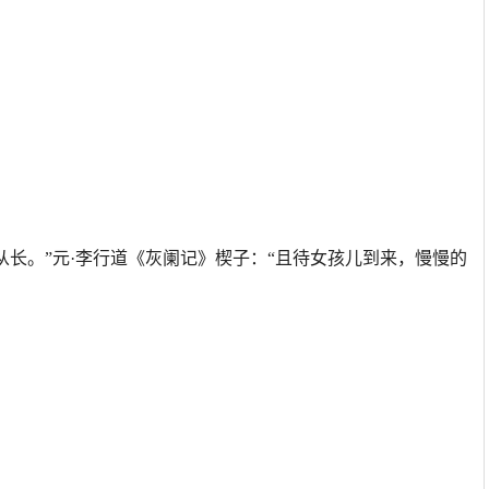
从长。”元·李行道《灰阑记》楔子：“且待女孩儿到来，慢慢的