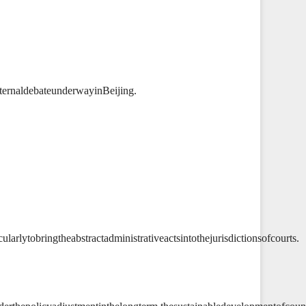
ternaldebateunderwayinBeijing.
rlytobringtheabstractadministrativeactsintothejurisdictionsofcourts.