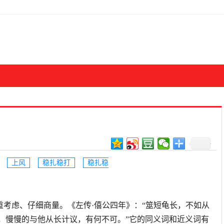
上风
稳扎稳打
稳扎稳
长的时间慎重考虑、仔细商量。《左传·僖公四年》：“筮短龟长，不如从
来，慢慢的与他从长计议，有何不可。”它的同义词和近义词有