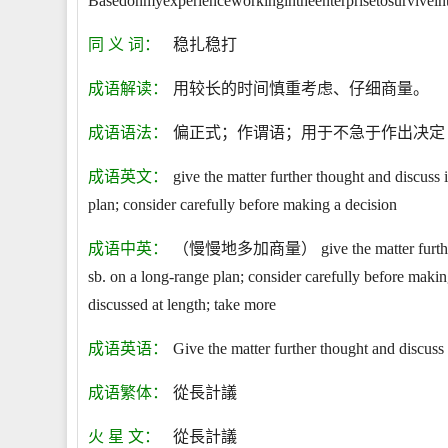
Basedonmyexperienceworkingintheenterprisetosurviveint
同 义 词：
稳扎稳打
成语解读：
用较长的时间慎重考虑、仔细商量。
成语语法：
偏正式；作谓语；用于不急于作出决定
成语英文：
give the matter further thought and discuss i
plan; consider carefully before making a decision
成语中英：
（慢慢地多加商量） give the matter further though
sb. on a long-range plan; consider carefully before making
discussed at length; take more
成语英语：
Give the matter further thought and discuss i
成语繁体：
從長計議
火 星 文：
從長計議