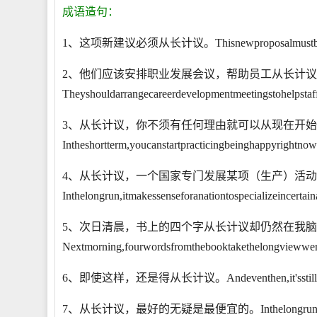
成语造句：
1、这项新建议必须从长计议。Thisnewproposalmustbeconsi
2、他们应该安排职业发展会议，帮助员工从长计
Theyshouldarrangecareerdevelopmentmeetingstohelpstafft
3、从长计议，你不须有任何理由就可以从现在开
Intheshortterm,youcanstartpracticingbeinghappyrightno
4、从长计议，一个国家专门发展某项（生产）活
Inthelongrun,itmakessenseforanationtospecializeincertaina
5、次日清晨，书上的四个字从长计议却仍然在我
Nextmorning,fourwordsfromthebooktakethelongviewwer
6、即使这样，还是得从长计议。Andeventhen,it'sstillal
7、从长计议，最好的无疑是最便宜的。Inthelongrun,thebestis