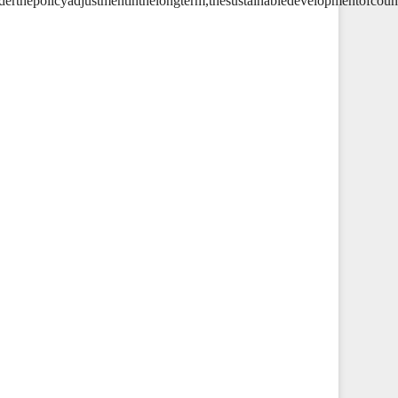
nderthepolicyadjustmentinthelongterm,thesustainabledevelopmentofcou