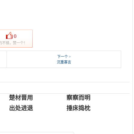
0
的不错，赞一个！
下一个 >
沉重寡言
楚材晋用
察察而明
出处进退
捶床捣枕