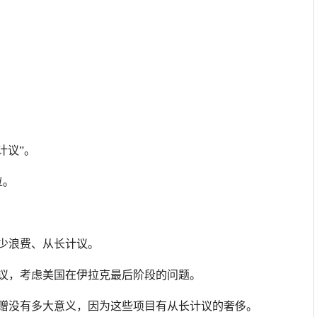
。
计议”。
位。
减少浪费、从长计议。
计议，考虑美国在伊拉克最后阶段的问题。
捐赠没有多大意义，因为这些项目有从长计议的奢侈。