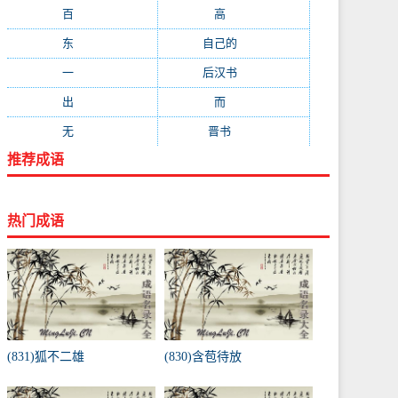
百
(199)
高
(190)
东
(186)
自己的
(181)
一
(181)
后汉书
(177)
出
(170)
而
(164)
无
(162)
晋书
(143)
推荐成语
热门成语
(831)狐不二雄
(830)含苞待放