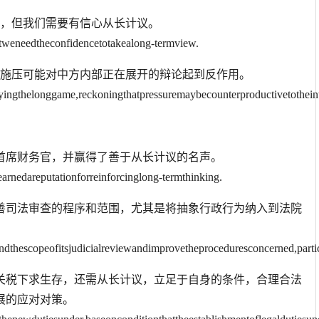
加，但我们需要有信心从长计议。
butweneedtheconfidencetotakealong-termview.
为施压可能对中方内部正在展开的辩论起到反作用。
yingthelonggame,reckoningthatpressuremaybecounterproductivetothein
兼首席财务官，并赢得了善于从长计议的名声。
nedareputationforreinforcinglong-termthinking.
完善司法审查的程序和范围，尤其是将抽象行政行为纳入到法院
dthescopeofitsjudicialreviewandimprovetheproceduresconcerned,particula
新关税下求生存，还需从长计议，立足于自身的条件，合理合法
展的应对对策。