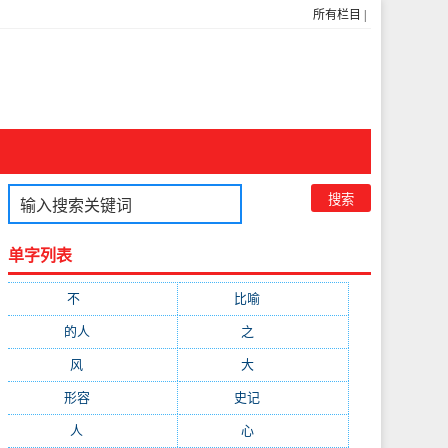
所有栏目
|
单字列表
不
(1048)
比喻
(633)
的人
(591)
之
(416)
风
(310)
大
(292)
形容
(281)
史记
(235)
人
(215)
心
(200)