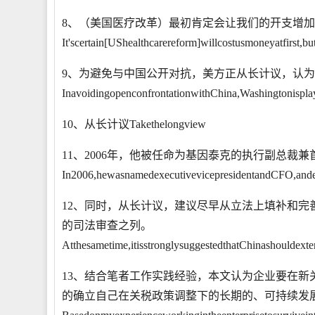
8、（美国医疗改革）最初肯定会让我们的开支增
It'scertain[UShealthcarereform]willcostusmoneyatfirst,
9、为避免与中国公开对抗，美方正从长计议，认
InavoidingopenconfrontationwithChina,Washingtonispla
10、从长计议Takethelongview
11、2006年，他被任命为基因泰克的执行副总裁
In2006,hewasnamedexecutivevicepresidentandCFO,andear
12、同时，从长计议，建议尽早从立法上填补和
的司法审查之列。
Atthesametime,itisstronglysuggestedthatChinashouldexten
13、结合笔者工作实践经验，本文认为企业要在
的确立自己在关税政策调整下的长期的、可持续发