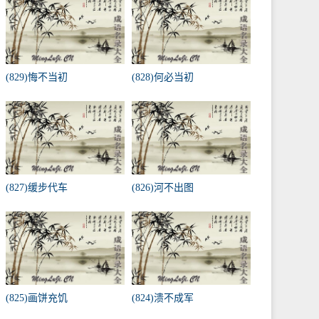
(829)悔不当初
(828)何必当初
(827)缓步代车
(826)河不出图
(825)画饼充饥
(824)溃不成军