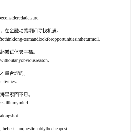
deredatleisure.
议，在金融动荡期间寻找机遇。
othinklong-termandlookforopportunitiesintheturmoil.
始起尝试体验幸福。
wwithoutanyobviousreason.
动才量合理的。
ctivities.
脑海里索回不已。
estillinmymind.
ongshot.
unquestionablythecheapest.