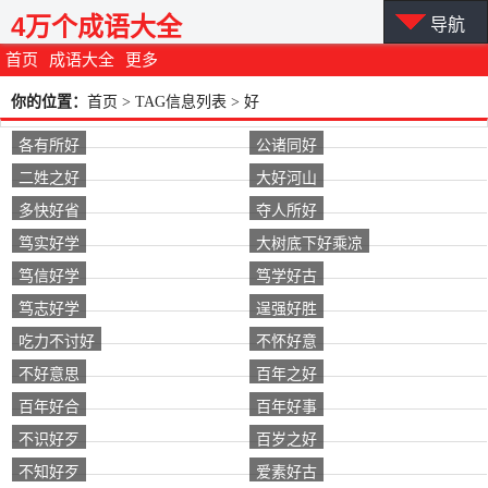
4万个成语大全
导航
首页
成语大全
更多
你的位置：
首页
> TAG信息列表 > 好
各有所好
公诸同好
二姓之好
大好河山
多快好省
夺人所好
笃实好学
大树底下好乘凉
笃信好学
笃学好古
笃志好学
逞强好胜
吃力不讨好
不怀好意
不好意思
百年之好
百年好合
百年好事
不识好歹
百岁之好
不知好歹
爱素好古