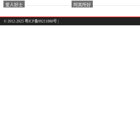
爱人好士
阿其所好
© 2012-2025 粤ICP备09211880号 |