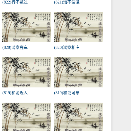
(822)行不贰过
(821)海不波溢
(820)鸿案鹿车
(820)鸿案相庄
(819)和蔼近人
(819)和蔼可亲