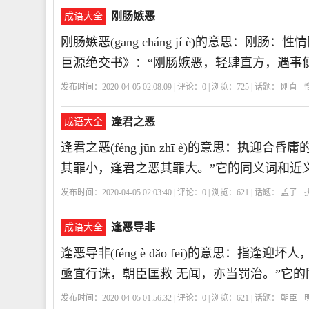
刚肠嫉恶
成语大全
刚肠嫉恶(gāng cháng jí è)的意思
巨源绝交书》：“刚肠嫉恶，轻肆直方，遇事
发布时间：2020-04-05 02:08:09 | 评论：
0
| 浏览：
725
| 话题：
刚直
逢君之恶
成语大全
逢君之恶(féng jūn zhī è)的意思：执
其罪小，逢君之恶其罪大。”它的同义词和近
发布时间：2020-04-05 02:03:40 | 评论：
0
| 浏览：
621
| 话题：
孟子
逢恶导非
成语大全
逢恶导非(féng è dǎo fēi)的意思：指
亟宜行诛，朝臣匡救 无闻，亦当罚治。”它
发布时间：2020-04-05 01:56:32 | 评论：
0
| 浏览：
621
| 话题：
朝臣