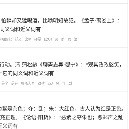
：强：硬要。怕醉却又猛喝酒。比喻明知故犯。《孟子·离娄上》：
的同义词和近义词有
明知故犯
却又
比喻
硬要
EZQJ
恶
醉
强
酒
难堪的行动。清·蒲松龄《聊斋志异·婴宁》：“观其孜孜憨笑，
”它的同义词和近义词有
是个
是在
聊斋志异
孜孜
EZJ
恶
作
剧
紫：古人认为紫是杂色；夺：乱；朱：大红色，古人认为红是正色。
充正理。《论语·阳货》：“恶紫之夺朱也；恶郑声之乱
近义词有