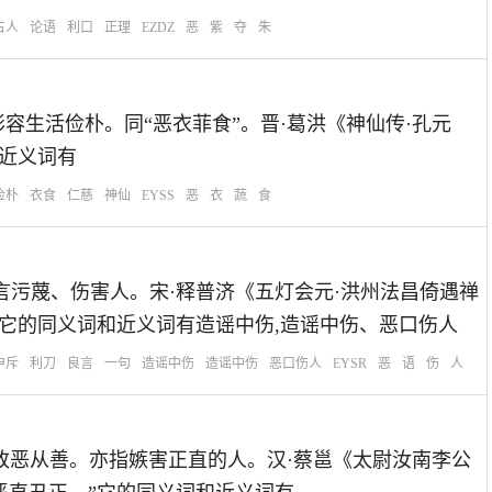
古人
论语
利口
正理
EZDZ
恶
紫
夺
朱
衣食。形容生活俭朴。同“恶衣菲食”。晋·葛洪《神仙传·孔元
和近义词有
俭朴
衣食
仁慈
神仙
EYSS
恶
衣
蔬
食
用恶毒的语言污蔑、伤害人。宋·释普济《五灯会元·洪州法昌倚遇禅
”它的同义词和近义词有造谣中伤,造谣中伤、恶口伤人
申斥
利刀
良言
一句
造谣中伤
造谣中伤
恶口伤人
EYSR
恶
语
伤
人
：使奸邪者改恶从善。亦指嫉害正直的人。汉·蔡邕《太尉汝南李公