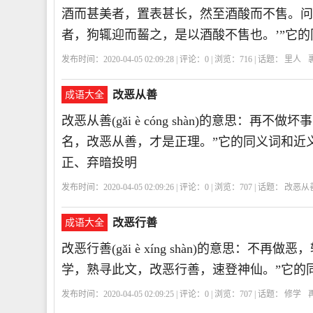
酒而甚美者，置表甚长，然至酒酸而不售。问
者，狗辄迎而齧之，是以酒酸不售也。’”它
发布时间：2020-04-05 02:09:28 | 评论：
0
| 浏览：
716
| 话题：
里人
改恶从善
成语大全
改恶从善(gǎi è cóng shàn)的意思
名，改恶从善，才是正理。”它的同义词和近义
正、弃暗投明
发布时间：2020-04-05 02:09:26 | 评论：
0
| 浏览：
707
| 话题：
改恶从
邪归正
弃暗投明
GECS
改
恶
从
善
改恶行善
成语大全
改恶行善(gǎi è xíng shàn)的意思：
学，熟寻此文，改恶行善，速登神仙。”它的
发布时间：2020-04-05 02:09:25 | 评论：
0
| 浏览：
707
| 话题：
修学