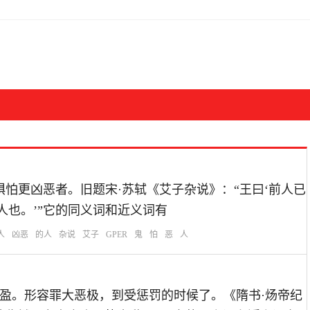
凶恶的人惧怕更凶恶者。旧题宋·苏轼《艾子杂说》：“王曰‘前人已
人也。’”它的同义词和近义词有
人
凶恶
的人
杂说
艾子
GPER
鬼
怕
恶
人
：犹言恶贯满盈。形容罪大恶极，到受惩罚的时候了。《隋书·炀帝纪