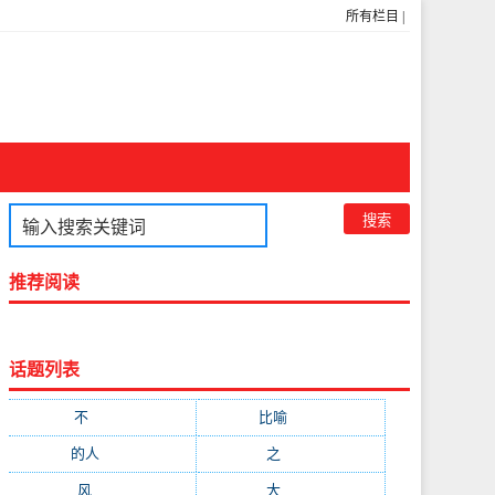
所有栏目
|
推荐阅读
话题列表
不
(1048)
比喻
(633)
的人
(591)
之
(416)
风
(310)
大
(292)