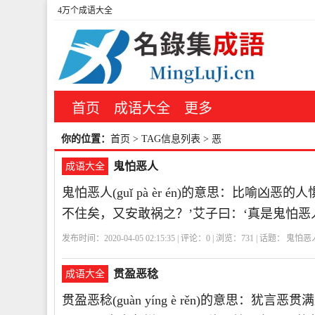
4万个成语大全
首页
成语大全
更多
你的位置：
首页
> TAG信息列表 > 恶
鬼怕恶人
成语大全
鬼怕恶人(guǐ pà èr én)的意思：比喻
不住矣，又安敢祸之？’艾子曰：‘真是鬼怕恶
发布时间：2020-04-05 02:15:35 | 评论：
0
| 浏览：
731
| 话题：
鬼怕恶
贯盈恶稔
成语大全
贯盈恶稔(guàn yíng è rěn)的意思