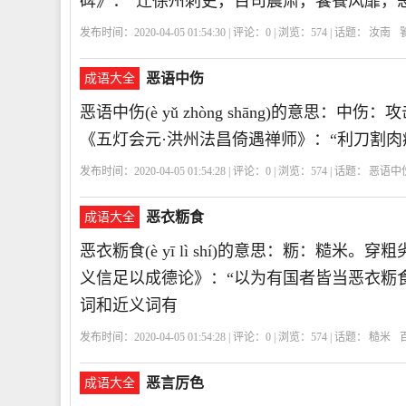
碑》：“迁徐州刺吏，百司震肃，饕餮风靡，
发布时间：2020-04-05 01:54:30 | 评论：
0
| 浏览：
574
| 话题：
汝南
恶语中伤
成语大全
恶语中伤(è yǔ zhòng shāng)的意思
《五灯会元·洪州法昌倚遇禅师》：“利刀割
发布时间：2020-04-05 01:54:28 | 评论：
0
| 浏览：
574
| 话题：
恶语中
恶衣粝食
成语大全
恶衣粝食(è yī lì shí)的意思：粝：糙
义信足以成德论》：“以为有国者皆当恶衣粝
词和近义词有
发布时间：2020-04-05 01:54:28 | 评论：
0
| 浏览：
574
| 话题：
糙米
恶言厉色
成语大全