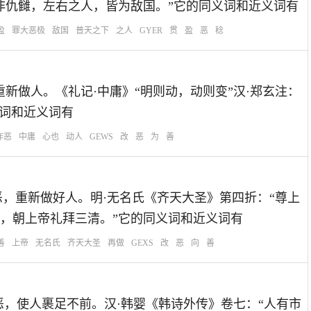
非仇雠，左右之人，皆为敌国。”它的同义词和近义词有
盈
罪大恶极
敌国
普天之下
之人
GYER
贯
盈
恶
稔
再作恶，重新做人。《礼记·中庸》“明则动，动则变”汉·郑玄注：
义词和近义词有
作恶
中庸
心也
动人
GEWS
改
恶
为
善
：指不再做恶，重新做好人。明·无名氏《齐天大圣》第四折：“尊上
，朝上帝礼拜三清。”它的同义词和近义词有
善
上帝
无名氏
齐天大圣
再做
GEXS
改
恶
向
善
比喻环境险恶，使人裹足不前。汉·韩婴《韩诗外传》卷七：“人有市