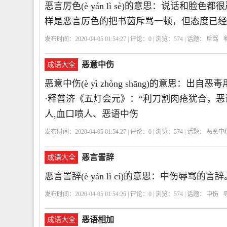
恶言厉色(è yán lì sè)的意思：说话
样是恶言厉色的把书茵斥骂一顿，但态度已经
发布时间：2020-04-05 01:54:27 | 评论：
0
| 浏览：
574
| 话题：
斥骂
恶意中伤
成语大全
恶意中伤(è yì zhòng shāng)的意
·释普济《五灯会元》：“利刀割肉疮犹合，恶
人,血口喷人、恶语中伤
发布时间：2020-04-05 01:54:27 | 评论：
0
| 浏览：
574
| 话题：
恶意中
伤
EYZS
恶
意
中
伤
恶言詈辞
成语大全
恶言詈辞(è yán lì cí)的意思：中伤辱骂
发布时间：2020-04-05 01:54:26 | 评论：
0
| 浏览：
574
| 话题：
中伤
恶语相加
成语大全