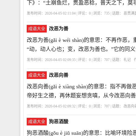
下》：“土崩鱼烂，贯盈恶稔，普天之下，莫
发布时间：2020-04-05 02:11:04 | 评论：
0
| 浏览：
735
| 话题：
恶贯满
改恶为善
成语大全
改恶为善(gǎi è wéi shàn)的意思：不
“动，动人心也；变，改恶为善也。”它的同
发布时间：2020-04-05 02:09:35 | 评论：
0
| 浏览：
707
| 话题：
礼记
改恶向善
成语大全
改恶向善(gǎi è xiàng shàn)的意思
帝好生之德，再休题妄想贪嗔，从今改恶向善
发布时间：2020-04-05 02:09:32 | 评论：
0
| 浏览：
707
| 话题：
改恶向
狗恶酒酸
成语大全
狗恶酒酸(gǒu è jiǔ suān)的意思：