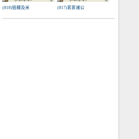
(818)狧穅及米
(817)衮衮诸公