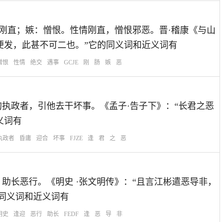
：刚肠：性情刚直；嫉：憎恨。性情刚直，憎恨邪恶。晋·稽康《与山
便发，此甚不可二也。”它的同义词和近义词有
憎恨
性情
绝交
遇事
GCJE
刚
肠
嫉
恶
迎合昏庸的执政者，引他去干坏事。《孟子·告子下》：“长君之恶
义词有
执政者
昏庸
迎合
坏事
FJZE
逢
君
之
恶
逢迎坏人，助长恶行。《明史 ·张文明传》：“且言江彬遣恶导非，
的同义词和近义词有
明史
逢迎
恶行
助长
FEDF
逢
恶
导
非