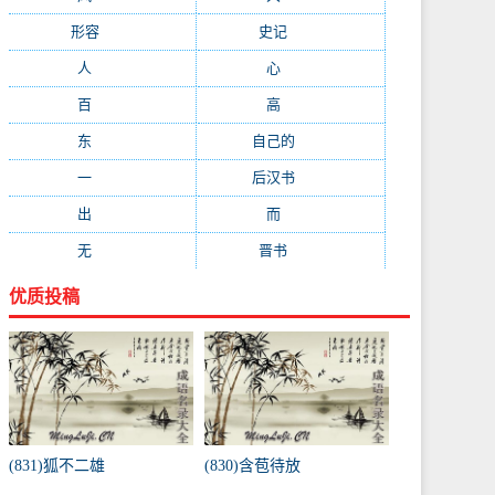
形容
(281)
史记
(235)
人
(215)
心
(200)
百
(199)
高
(190)
东
(186)
自己的
(181)
一
(181)
后汉书
(177)
出
(170)
而
(164)
无
(162)
晋书
(143)
优质投稿
(831)狐不二雄
(830)含苞待放