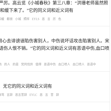
和脸色都很严厉。高云览《小城春秋》第三八章：“洪珊老师虽然照
和缓下来了。”它的同义词和近义词有
和缓
都很
小城
照样
EYLS
恶
言
厉
色
思：出自恶毒用心去诽谤诬陷伤害别人，中伤说坏话攻击陷害别人。宋
语伤人恨不销。”它的同义词和近义词有恶语中伤,血口喷
伤
的人
的是
党同伐异
值得
恶语中伤
血口喷人
血口喷人
恶语中
的言辞。无它的同义词和近义词有
辱骂
言辞
恶言詈辞
EYLC
恶
言
詈
辞