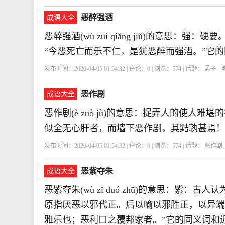
恶醉强酒
成语大全
恶醉强酒(wù zuì qiǎng jiǔ)的意思
“今恶死亡而乐不仁，是犹恶醉而强酒。”它
发布时间：2020-04-05 01:54:32 | 评论：
0
| 浏览：
574
| 话题：
孟子
恶作剧
成语大全
恶作剧(è zuò jù)的意思：捉弄人的使人
似全无心肝者，而墙下恶作剧，其黠孰甚焉！
发布时间：2020-04-05 01:54:32 | 评论：
0
| 浏览：
574
| 话题：
恶作剧
恶紫夺朱
成语大全
恶紫夺朱(wù zǐ duó zhū)的意思：
原指厌恶以邪代正。后以喻以邪胜正，以异端
雅乐也；恶利口之覆邦家者。”它的同义词和