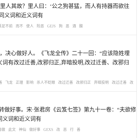
里人其故？里人曰：‘公之狗甚猛，而人有持器而欲往
的同义词和近义词有
裹足不前
而不
使人
险恶
GEJS
狗
恶
酒
酸
：再不做坏事，决心做好人。《飞龙全传》二十一回：“应该隐姓埋
词有改过迁善,改邪归正,弃暗投明,改过迁善、改邪归
善
飞龙
正理
影响
杀人不眨眼
改过迁善
改邪归正
弃暗投明
改过迁善
改
不再做恶，转做好事。宋·张君房《云笈七签》第九十一卷：“夫欲修
同义词和近义词有
再做
此文
神仙
做好事
GEXS
改
恶
行
善