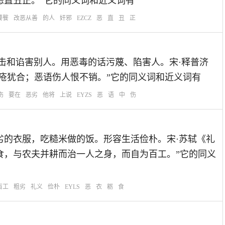
恶直丑正。”它的同义词和近义词有
饕餮
改恶从善
的人
奸邪
EZCZ
恶
直
丑
正
：中伤：攻击和谄害别人。用恶毒的话污蔑、陷害人。宋·释普济
肉疮犹合；恶语伤人恨不销。”它的同义词和近义词有
伤
要在
恶劣
他将
上说
EYZS
恶
语
中
伤
米。穿粗劣的衣服，吃糙米做的饭。形容生活俭朴。宋·苏轼《礼
食，与农夫并耕而治一人之身，而自为百工。”它的同义
百工
粗劣
礼义
俭朴
EYLS
恶
衣
粝
食