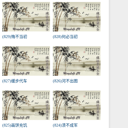
(829)悔不当初
(828)何必当初
(827)缓步代车
(826)河不出图
(825)画饼充饥
(824)溃不成军