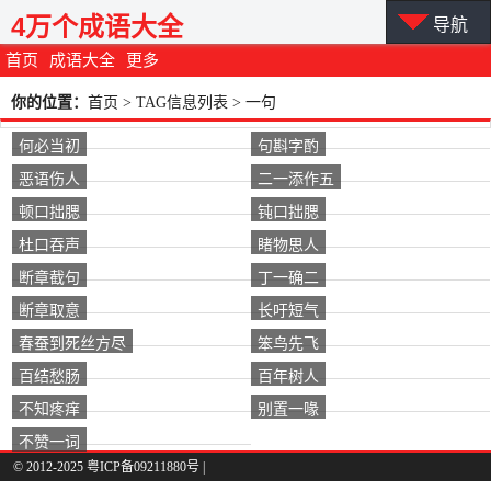
4万个成语大全
导航
首页
成语大全
更多
你的位置：
首页
> TAG信息列表 > 一句
何必当初
句斟字酌
恶语伤人
二一添作五
顿口拙腮
钝口拙腮
杜口吞声
睹物思人
断章截句
丁一确二
断章取意
长吁短气
春蚕到死丝方尽
笨鸟先飞
百结愁肠
百年树人
不知疼痒
别置一喙
不赞一词
© 2012-2025 粤ICP备09211880号 |